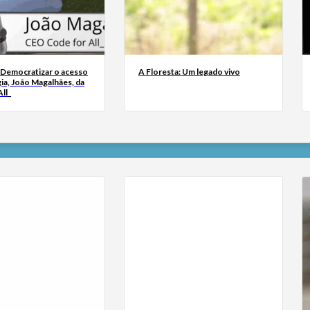
 Democratizar o acesso
A Floresta: Um legado vivo
ia, João Magalhães, da
ll_