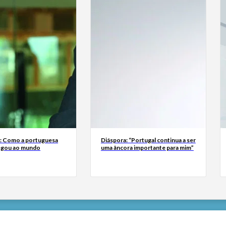
a: Como a portuguesa
Diáspora: “Portugal continua a ser
egou ao mundo
uma âncora importante para mim”