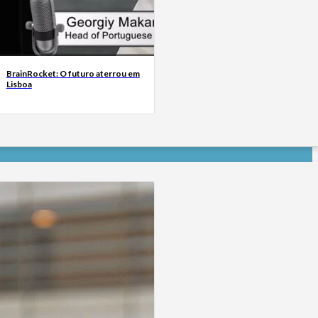
BrainRocket: O futuro aterrou em
Lisboa