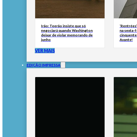
Irão: Teerão insiste que só
‘Rentrées
negociará quando Washington
na sexta-f
deixar de violar memorando de
cinquente
junho
Avante!
VER MAIS
EDIÇÃO IMPRESSA