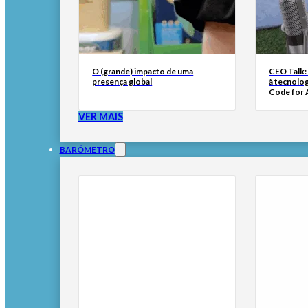
O (grande) impacto de uma
CEO Talk:
presença global
à tecnolog
Code for A
VER MAIS
BARÓMETRO