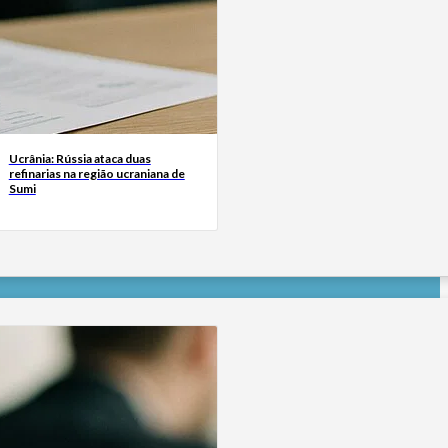
Ucrânia: Rússia ataca duas
refinarias na região ucraniana de
Sumi