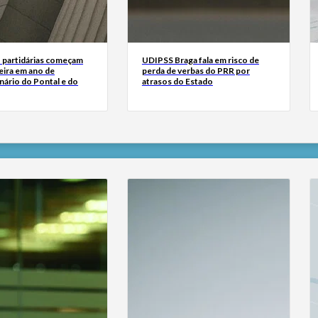
’ partidárias começam
UDIPSS Braga fala em risco de
eira em ano de
perda de verbas do PRR por
nário do Pontal e do
atrasos do Estado