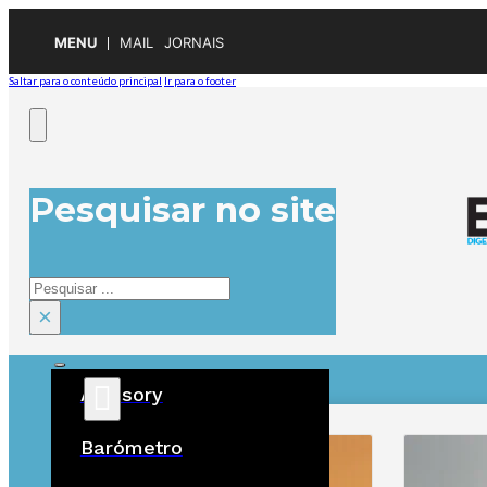
MENU
MAIL
JORNAIS
Saltar para o conteúdo principal
Ir para o footer
Pesquisar no site
Pesquisar
×
Advisory
ÚLTIMAS
Barómetro