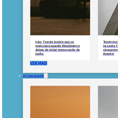
Irão: Teerão insiste que só
‘Rentrées
negociará quando Washington
na sexta-f
deixar de violar memorando de
cinquente
junho
Avante!
VER MAIS
ATUALIDADE