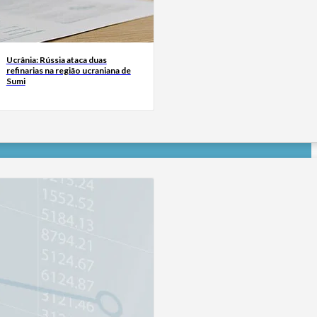
Ucrânia: Rússia ataca duas
refinarias na região ucraniana de
Sumi