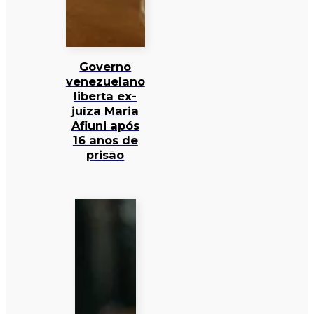
Governo
venezuelano
liberta ex-
juíza Maria
Afiuni após
16 anos de
prisão