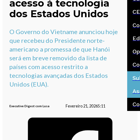
acesso à tecnologia
dos Estados Unidos
CE
Co
O Governo do Vietname anunciou hoje
Ed
que recebeu do Presidente norte-
americano a promessa de que Hanói
Op
será em breve removido da lista de
Co
países com acesso restrito a
tecnologias avançadas dos Estados
Su
Unidos (EUA).
As
Co
Fevereiro 21, 2026
5:11
Executive Digest com Lusa