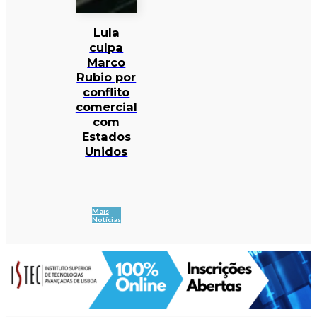
Lula
culpa
Marco
Rubio por
conflito
comercial
com
Estados
Unidos
Mais
Notícias