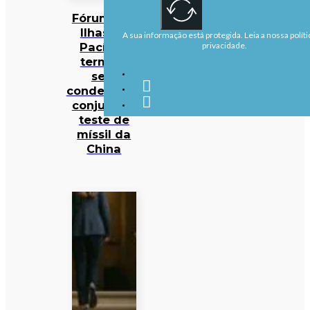
Fórum das
Ilhas do
A sua informação está protegida. Leia a nossa políti
Pacífico
privacidade.
termina
sem
condenação
conjunta a
teste de
míssil da
China