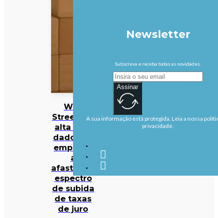
Newsletter
Subscreva e receba todas as novidades.
Assinar
Wall
Street em
A sua informação está protegida. Leia a nossa políti
alta com
privacidade.
dados de
emprego
a
afastarem
espectro
de subida
de taxas
de juro