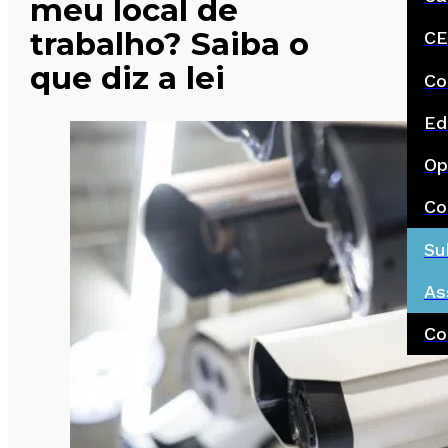
meu local de
trabalho? Saiba o
CE
que diz a lei
Co
Ed
Op
Co
Su
As
Co