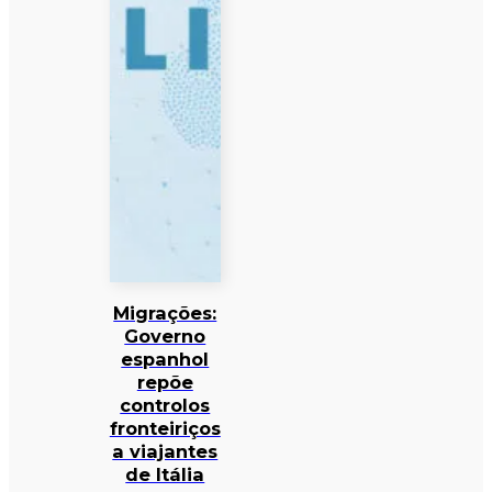
Migrações:
Governo
espanhol
repõe
controlos
fronteiriços
a viajantes
de Itália