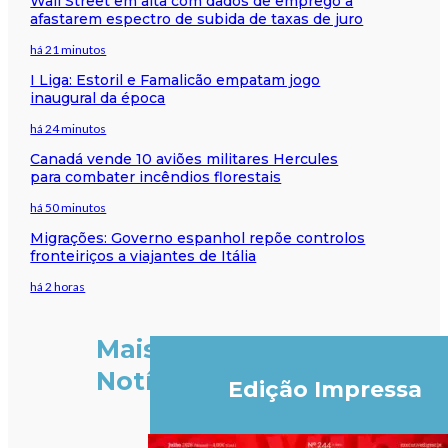
Wall Street em alta com dados de emprego a
afastarem espectro de subida de taxas de juro
há 21 minutos
I Liga: Estoril e Famalicão empatam jogo
inaugural da época
há 24 minutos
Canadá vende 10 aviões militares Hercules
para combater incêndios florestais
há 50 minutos
Migrações: Governo espanhol repõe controlos
fronteiriços a viajantes de Itália
há 2 horas
Mais
Notícias
Edição Impressa