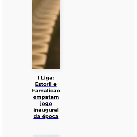
I Liga:
Estoril e
Famalicão
empatam
jogo
inaugural
da época