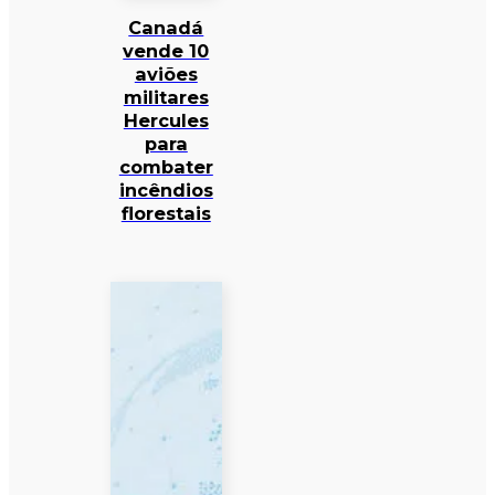
Canadá
vende 10
aviões
militares
Hercules
para
combater
incêndios
florestais