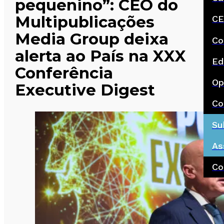
pequenino”: CEO do
Multipublicações
CE
Media Group deixa
Co
alerta ao País na XXX
Ed
Conferência
Op
Executive Digest
Co
Su
As
Co