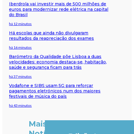
Iberdrola vai investir mais de 500 milhões de
euros para modernizar rede elétrica na capital
do Brasil
há 12 minutos
Há escolas que ainda não divulgaram
resultados da reapreciação dos exames
há 16 minutos
Barómetro da Qualidade põe Lisboa a duas
velocidades: economia destaca-se, habitação,
saúde e segurança ficam para trás
há 37 minutos
Vodafone e SIBS usam 5G para reforçar
pagamentos eletrónicos num dos maiores
festivais de música do país
há 43 minutos
Mais
Notícias