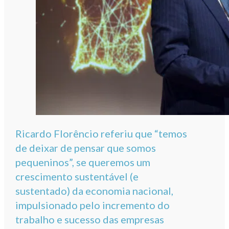
Ricardo Florêncio referiu que “temos
de deixar de pensar que somos
pequeninos”, se queremos um
crescimento sustentável (e
sustentado) da economia nacional,
impulsionado pelo incremento do
trabalho e sucesso das empresas