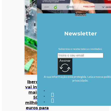
ASSINAR
Newsletter
Subscreva e receba todas as novidades.
Assinar
A sua informação está protegida. Leia a nossa políti
privacidade.
Iberdrola
vai investir
mais de
500
milhões de
euros para