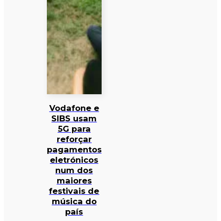
Vodafone e
SIBS usam
5G para
reforçar
pagamentos
eletrónicos
num dos
maiores
festivais de
música do
país