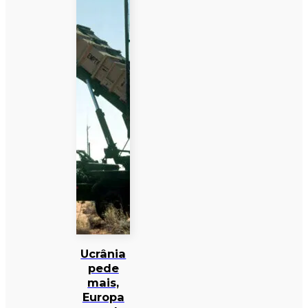
Ucrânia
pede
mais,
Europa