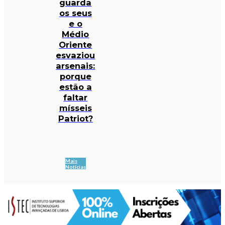
guarda
os seus
e o
Médio
Oriente
esvaziou
arsenais:
porque
estão a
faltar
mísseis
Patriot?
Mais
Notícias