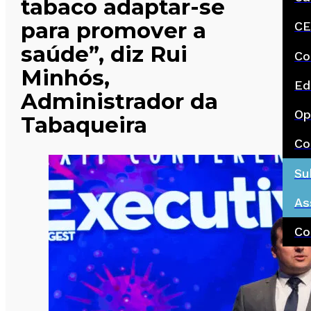
tabaco adaptar-se
para promover a
CE
saúde”, diz Rui
Co
Minhós,
Ed
Administrador da
Op
Tabaqueira
Co
Su
As
Co