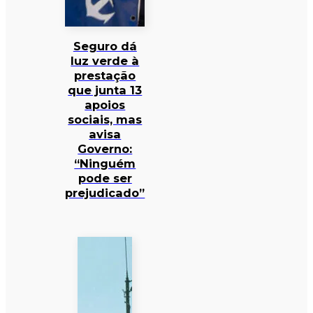
Seguro dá
luz verde à
prestação
que junta 13
apoios
sociais, mas
avisa
Governo:
“Ninguém
pode ser
prejudicado”