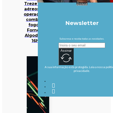
Treze meios
ASSINAR
aéreos e 301
operacionais
combatem
Newsletter
fogo em
Fornos de
Algodres às
Subscreva e receba todas as novidades.
16h50
Assinar
A sua informação está protegida. Leia a nossa políti
privacidade.