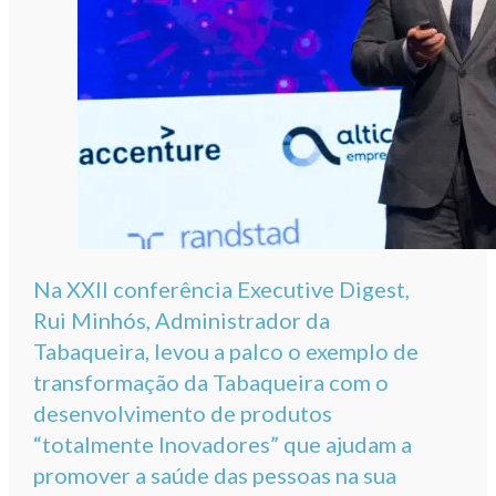
Na XXII conferência Executive Digest,
Rui Minhós, Administrador da
Tabaqueira, levou a palco o exemplo de
transformação da Tabaqueira com o
desenvolvimento de produtos
“totalmente Inovadores” que ajudam a
promover a saúde das pessoas na sua