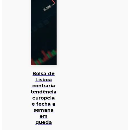
Bolsa de
Lisboa
contraria
tendência
europeia
e fecha a
semana
em
queda