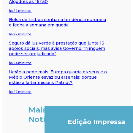
Algodres às 16h50
há 21 minutos
Bolsa de Lisboa contraria tendência europeia
e fecha a semana em queda
há 22 minutos
Seguro dá luz verde à prestação que junta 13
apoios sociais, mas avisa Governo: “Ninguém
pode ser prejudicado”
há 24 minutos
Ucrânia pede mais, Europa guarda os seus e o
Médio Oriente esvaziou arsenais: porque
estão a faltar mísseis Patriot?
há 27 minutos
Mais
Notícias
Edição Impressa