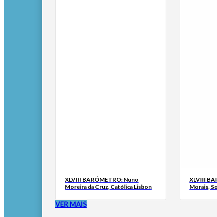
XLVIII BARÓMETRO: Nuno
XLVIII B
Moreira da Cruz, Católica Lisbon
Morais, S
VER MAIS