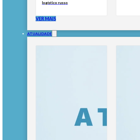
logístico russo
VER MAIS
ATUALIDADE