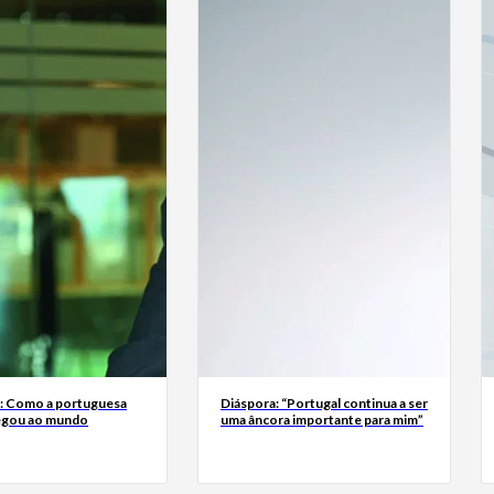
a: Como a portuguesa
Diáspora: “Portugal continua a ser
egou ao mundo
uma âncora importante para mim”