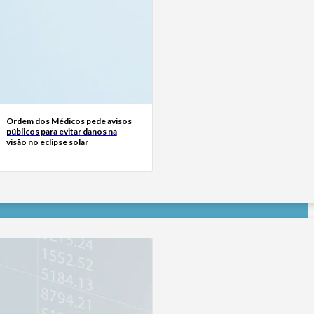
Ordem dos Médicos pede avisos
públicos para evitar danos na
visão no eclipse solar