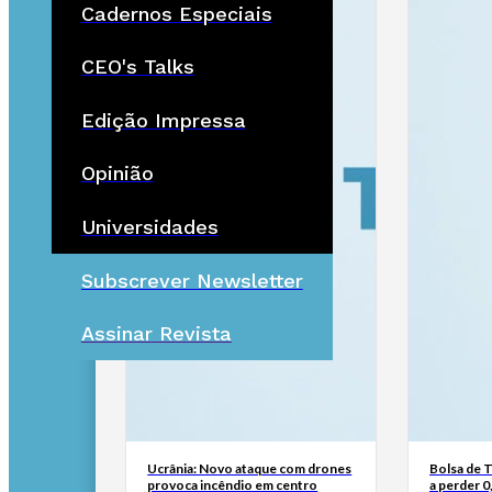
Cadernos Especiais
CEO's Talks
Edição Impressa
Opinião
Universidades
Subscrever Newsletter
Assinar Revista
Ucrânia: Novo ataque com drones
Bolsa de 
provoca incêndio em centro
a perder 0