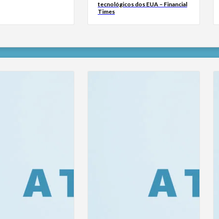
tecnológicos dos EUA – Financial
Times