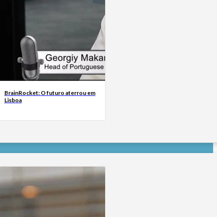
BrainRocket: O futuro aterrou em
Lisboa