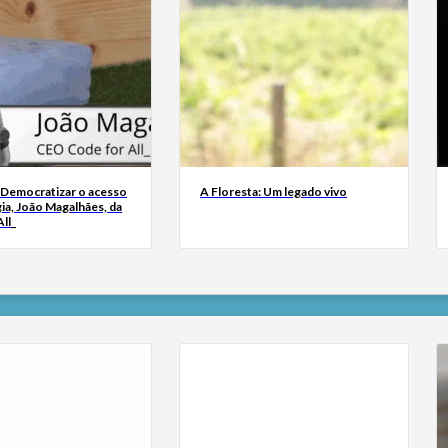
 Democratizar o acesso
A Floresta: Um legado vivo
ia, João Magalhães, da
ll_