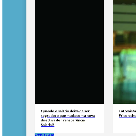
Quando o salário deixa de ser
Entrevist
segredo: o que muda com a nova
Fricon ch
directiva de Transparência
Salarial?
VER MAIS