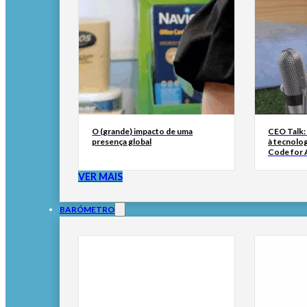
O (grande) impacto de uma
CEO Talk:
presença global
à tecnolog
Code for A
VER MAIS
BARÓMETRO