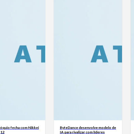
Tóquio fecha com Nikkei
ByteDance desenvolve modelo de
,12
IA para rivalizar com líderes