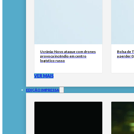
Ucrânia: Novo ataque com drones
Bolsa de 
provoca incêndio em centro
a perder 0
logístico russo
VER MAIS
EDIÇÃO IMPRESSA