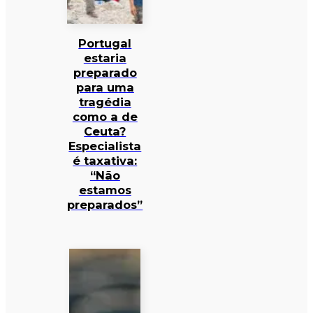
Portugal
estaria
preparado
para uma
tragédia
como a de
Ceuta?
Especialista
é taxativa:
“Não
estamos
preparados”