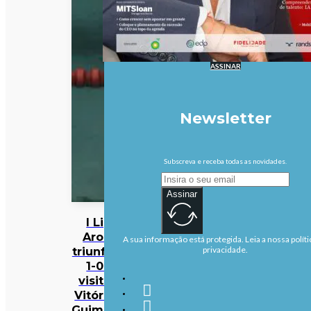
ASSINAR
Newsletter
Subscreva e receba todas as novidades.
Assinar
I Liga:
Arouca
A sua informação está protegida. Leia a nossa políti
triunfa por
privacidade.
1-0 na
visita ao
Vitória de
Guimarães