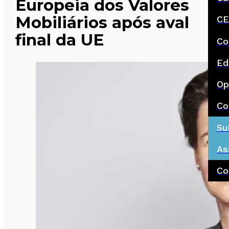
Europeia dos Valores
Mobiliários após aval
CE
final da UE
Co
Ed
Op
Co
Su
As
Co