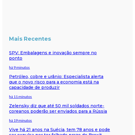
Mais Recentes
SPV: Embalagens e inovação sempre no
ponto
há 9 minutos
Petróleo, cobre e urânio: Especialista alerta
que o novo risco para a economia está na
capacidade de produzir
há 11 minutos
Zelensky diz que até 50 mil soldados norte-
coreanos poderão ser enviados para a Rússia
há 19 minutos
Vive há 21 anos na Suécia, tem 78 anos e pode
ser expulsa por ter falhado prazo do Brexit