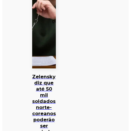
Zelensky
diz que
até 50
mil
soldados
norte-
coreanos
poderão
ser