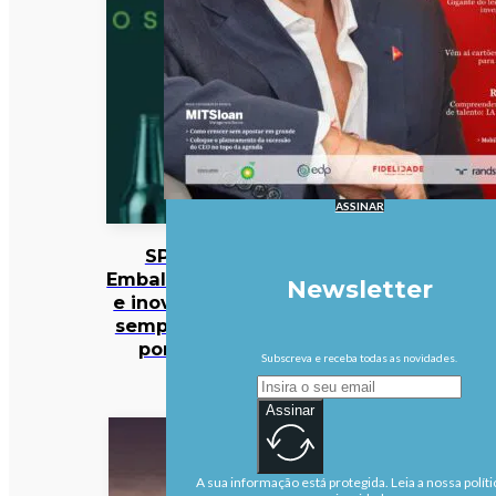
ASSINAR
SPV:
Embalagens
Newsletter
e inovação
sempre no
ponto
Subscreva e receba todas as novidades.
Assinar
A sua informação está protegida. Leia a nossa políti