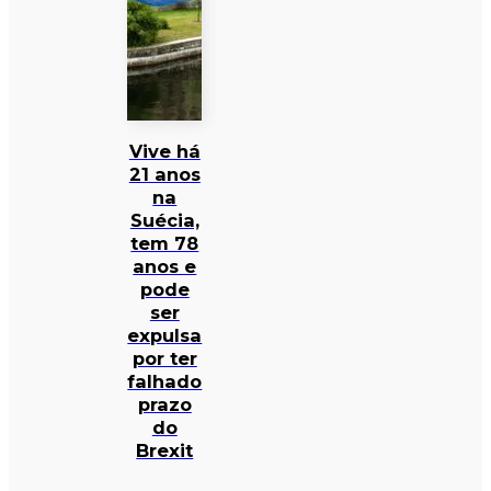
Vive há
21 anos
na
Suécia,
tem 78
anos e
pode
ser
expulsa
por ter
falhado
prazo
do
Brexit