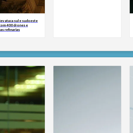
iev ataca sul e sudoeste
 com 400 drones e
as refinarias