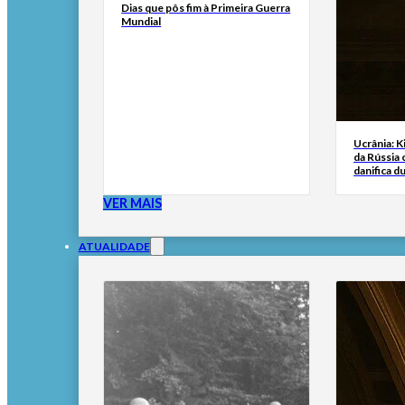
Dias que pôs fim à Primeira Guerra
Mundial
Ucrânia: K
da Rússia
danifica du
VER MAIS
ATUALIDADE