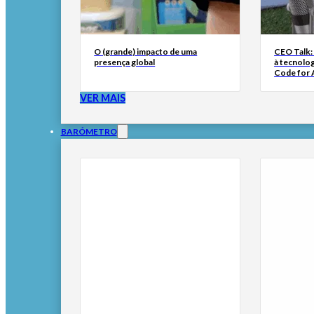
O (grande) impacto de uma
CEO Talk:
presença global
à tecnolog
Code for A
VER MAIS
BARÓMETRO