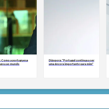
a: Como a portuguesa
Diáspora: “Portugal continua a ser
egou ao mundo
uma âncora importante para mim”