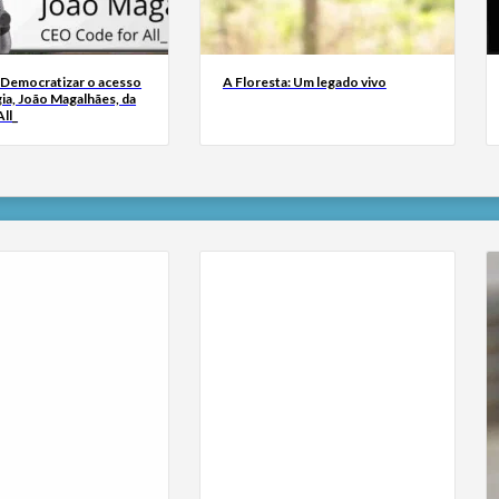
 Democratizar o acesso
A Floresta: Um legado vivo
ia, João Magalhães, da
ll_