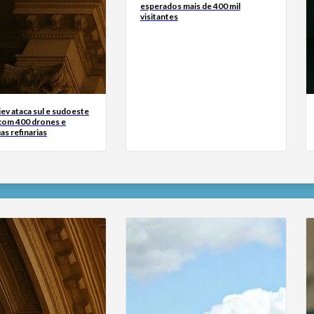
esperados mais de 400 mil
visitantes
iev ataca sul e sudoeste
 com 400 drones e
as refinarias