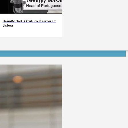
BrainRocket: O futuro aterrou em
Lisboa