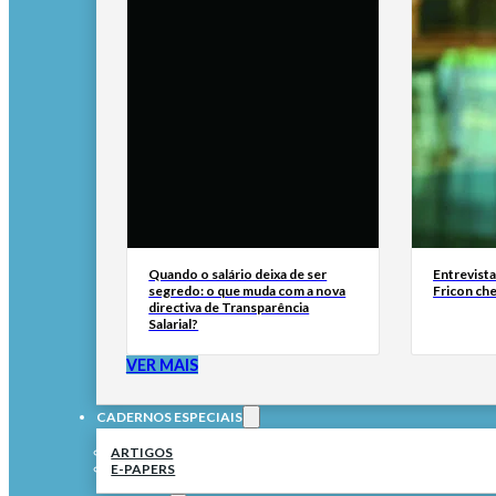
Quando o salário deixa de ser
Entrevist
segredo: o que muda com a nova
Fricon ch
directiva de Transparência
Salarial?
VER MAIS
CADERNOS ESPECIAIS
ARTIGOS
E-PAPERS