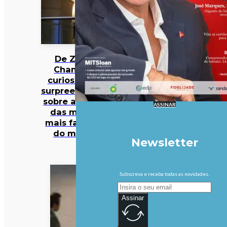
De Zara a
Chanel: 12
curiosidades
surpreendentes
sobre algumas
ASSINAR
das marcas
mais famosas
do mundo
Newsletter
Subscreva e receba todas as novidades.
Assinar