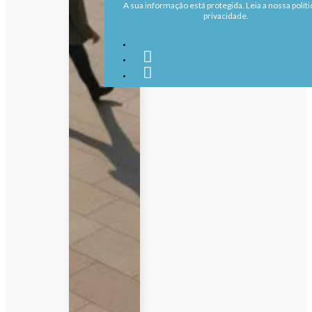
A sua informação está protegida. Leia a nossa políti
privacidade.