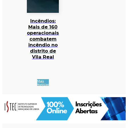
Incêndios:
Mais de 160
operacionais
combatem
incêndio no
distrito de
Vila Real
Mais
Notícias