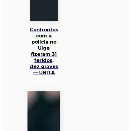
Confrontos
com a
polícia no
Uíge
fizeram 31
feridos,
dez graves
— UNITA