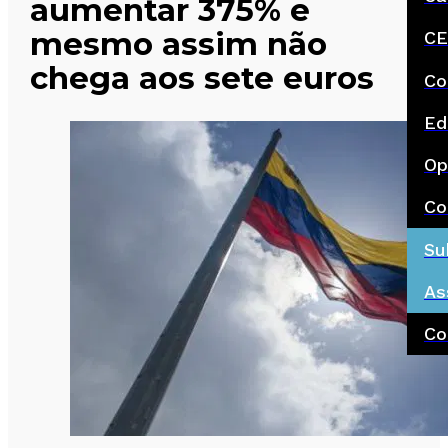
aumentar 375% e
mesmo assim não
CE
chega aos sete euros
Co
Ed
Op
Co
Su
As
Co