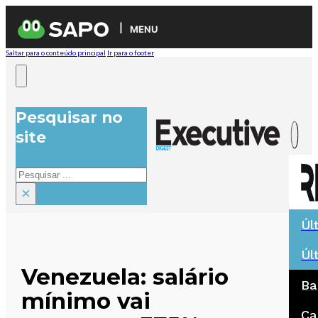
MENU
Saltar para o conteúdo principal
Ir para o footer
Pesquisar no
site
Pesquisar
×
Úl
Úl
Venezuela: salário
Ba
mínimo vai
Ca