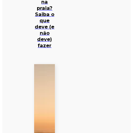
na
praia?
Saiba o
que
deve (e
não
deve)
fazer