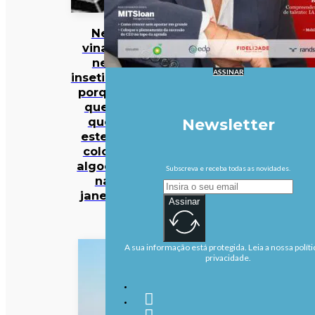
Nem
vinagre
nem
ASSINAR
inseticidas:
porque é
que há
quem
Newsletter
esteja a
colocar
algodões
Subscreva e receba todas as novidades.
nas
janelas?
Assinar
A sua informação está protegida. Leia a nossa políti
privacidade.