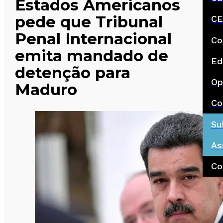
Estados Americanos
pede que Tribunal
CE
Penal Internacional
Co
emita mandado de
Ed
detenção para
Op
Maduro
Co
Su
As
Co