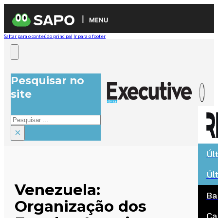
MENU
Saltar para o conteúdo principal
Ir para o footer
Pesquisar no
site
Pesquisar
×
Úl
Úl
Venezuela:
Ba
Organização dos
Ca