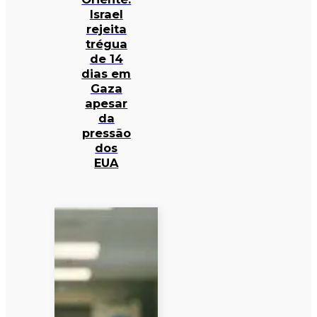
Israel
rejeita
trégua
de 14
dias em
Gaza
apesar
da
pressão
dos
EUA