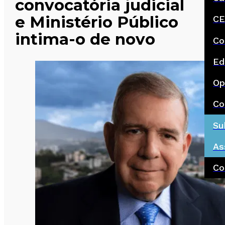
convocatória judicial
e Ministério Público
CE
intima-o de novo
Co
Ed
Op
Co
Su
As
Co