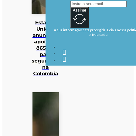
Assinar
Estados
Unidos
A sua informação está protegida. Leia a nossa políti
anunciam
privacidade.
apoio de
865 ME
para
segurança
na
Colômbia