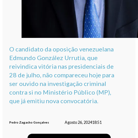
O candidato da oposição venezuelana
Edmundo González Urrutia, que
reivindica vitória nas presidenciais de
28 de julho, não compareceu hoje para
ser ouvido na investigação criminal
contra si no Ministério Público (MP),
que já emitiu nova convocatória.
Agosto 26, 2024
18:51
Pedro Zagacho Gonçalves