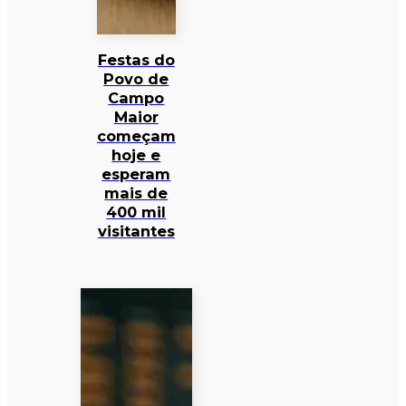
Festas do
Povo de
Campo
Maior
começam
hoje e
esperam
mais de
400 mil
visitantes