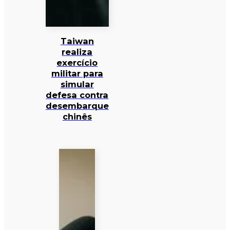
Taiwan
realiza
exercício
militar para
simular
defesa contra
desembarque
chinês