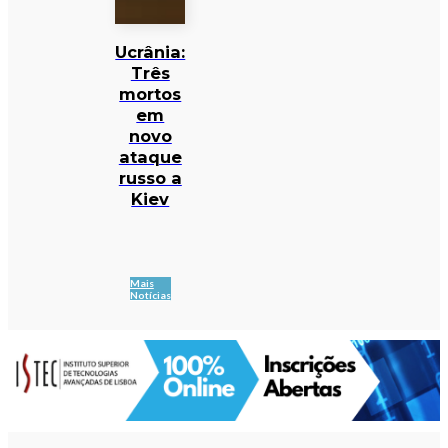
Ucrânia:
Três
mortos
em
novo
ataque
russo a
Kiev
Mais
Notícias