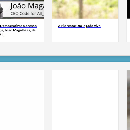
 Democratizar o acesso
A Floresta: Um legado vivo
ia, João Magalhães, da
ll_