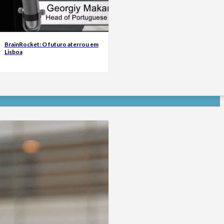
BrainRocket: O futuro aterrou em
Lisboa