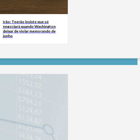
Irão: Teerão insiste que só
negociará quando Washington
deixar de violar memorando de
junho