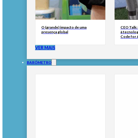
O (grande) impacto de uma
CEO Talk:
presença global
à tecnolog
Code for A
VER MAIS
BARÓMETRO