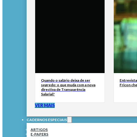
Quando o salário deixa de ser
Entrevist
segredo: o que muda com a nova
Fricon ch
directiva de Transparência
Salarial?
VER MAIS
CADERNOS ESPECIAIS
ARTIGOS
E-PAPERS