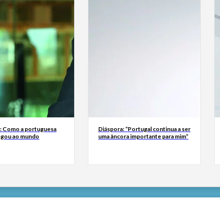
a: Como a portuguesa
Diáspora: “Portugal continua a ser
egou ao mundo
uma âncora importante para mim”