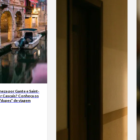
neza por Gante e Saint-
r Cascais? Conheça os
“dupes” de viagem