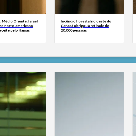
Médio Oriente: Israel
Incêndio florestal no oeste do
lano norte-americano
Canadá obrigou à retirade de
 aceite pelo Hamas
20.000 pessoas