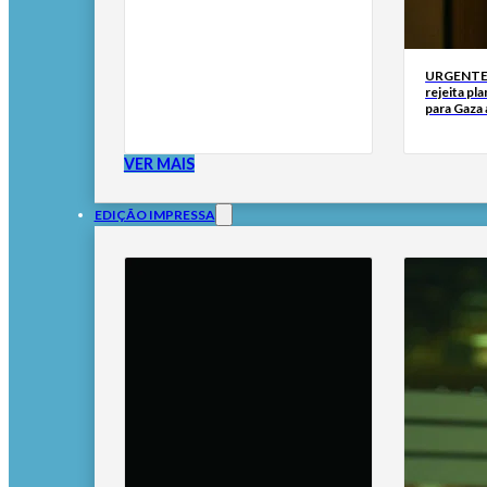
URGENTE: 
rejeita p
para Gaza
VER MAIS
EDIÇÃO IMPRESSA