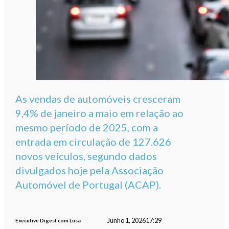
As vendas de automóveis cresceram
9,4% de janeiro a maio em relação ao
mesmo período de 2025, com a
entrada em circulação de 127.626
novos veículos, segundo dados
divulgados hoje pela Associação
Automóvel de Portugal (ACAP).
Junho 1, 2026
17:29
Executive Digest com Lusa