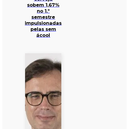
sobem 1,67%
no 1.º
semestre
impulsionadas
pelas sem
ácool