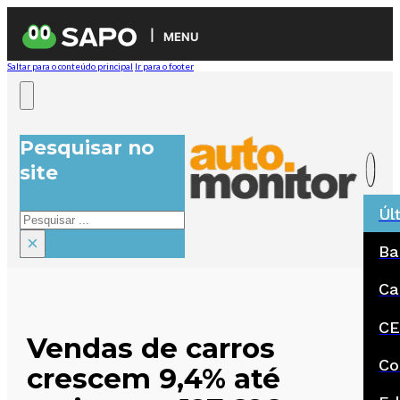
MENU
Saltar para o conteúdo principal
Ir para o footer
Pesquisar no
site
Úl
Pesquisar
×
Ba
Ca
CE
Vendas de carros
Co
crescem 9,4% até