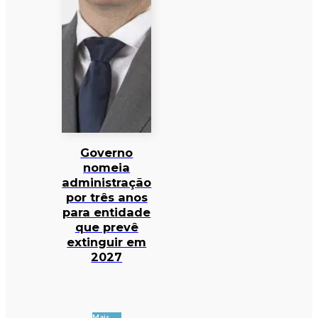
Governo
nomeia
administração
por três anos
para entidade
que prevê
extinguir em
2027
Mais