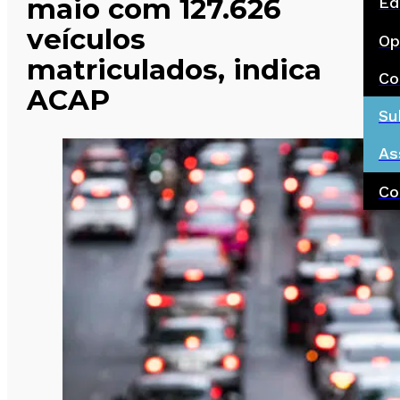
maio com 127.626
Ed
veículos
Op
matriculados, indica
Co
ACAP
Su
As
Co