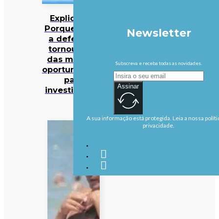
Explicador:
Porque é que
Newsletter
a defesa se
tornou uma
das maiores
Subscreva e receba todas as novidades.
oportunidades
para
Assinar
investidores?
A sua informação está protegida. Leia a nossa políti
privacidade.