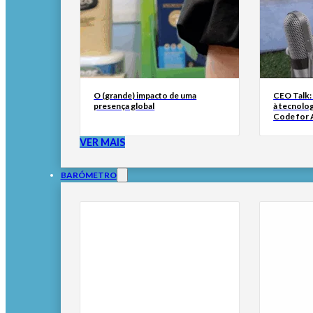
O (grande) impacto de uma
CEO Talk:
presença global
à tecnolog
Code for A
VER MAIS
BARÓMETRO