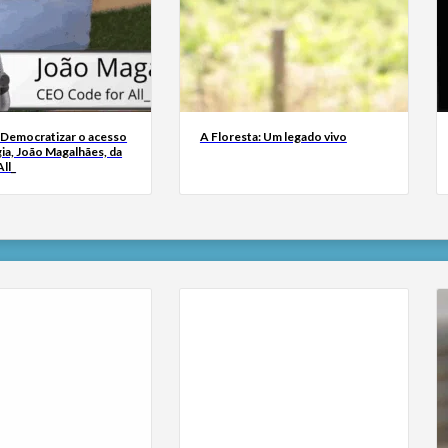
 Democratizar o acesso
A Floresta: Um legado vivo
ia, João Magalhães, da
ll_