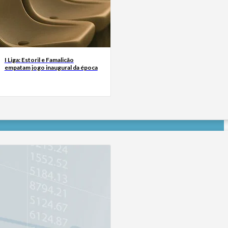
I Liga: Estoril e Famalicão
empatam jogo inaugural da época