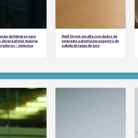
zação da Margres para
Wall Street em alta com dados de
 deverá afetar maioria
emprego a afastarem espectro de
oradores – empresa
subida de taxas de juro