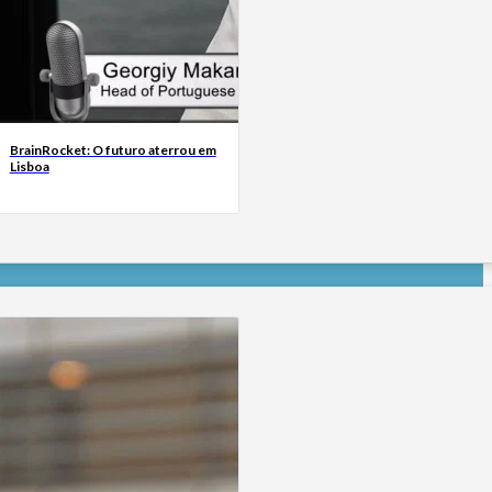
BrainRocket: O futuro aterrou em
Lisboa