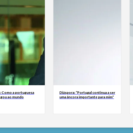
a: Como a portuguesa
Diáspora: “Portugal continua a ser
egou ao mundo
uma âncora importante para mim”