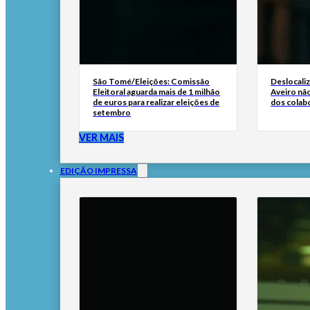
São Tomé/Eleições: Comissão
Deslocali
Eleitoral aguarda mais de 1 milhão
Aveiro não
de euros para realizar eleições de
dos colab
setembro
VER MAIS
EDIÇÃO IMPRESSA