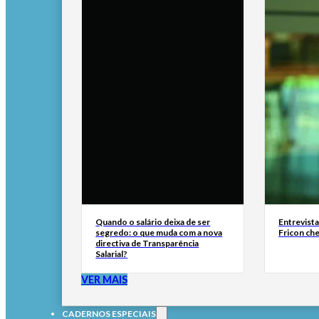
Quando o salário deixa de ser
Entrevist
segredo: o que muda com a nova
Fricon ch
directiva de Transparência
Salarial?
VER MAIS
CADERNOS ESPECIAIS