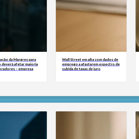
zação da Margres para
Wall Street em alta com dados de
 deverá afetar maioria
emprego a afastarem espectro de
oradores – empresa
subida de taxas de juro