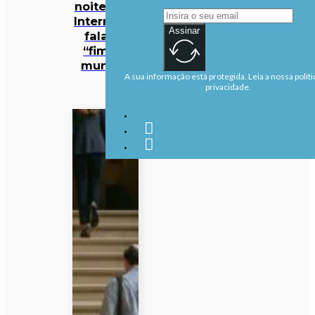
noite… e a
Internet já
Assinar
fala no
“fim do
mundo”
A sua informação está protegida. Leia a nossa políti
privacidade.