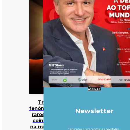
ASSINAR
Três
fenómenos
Newsletter
raros vão
coincidir
na mesma
Subscreva e receba todas as novidades.