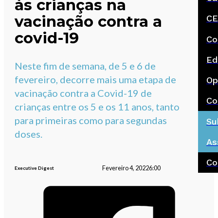
às crianças na
vacinação contra a
CE
covid-19
Co
Ed
Neste fim de semana, de 5 e 6 de
fevereiro, decorre mais uma etapa de
Op
vacinação contra a Covid-19 de
Co
crianças entre os 5 e os 11 anos, tanto
para primeiras como para segundas
Su
doses.
As
Co
Fevereiro 4, 2022
6:00
Executive Digest