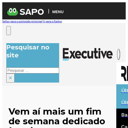
MENU
Saltar para o conteúdo principal
Ir para o footer
Pesquisar no
site
Pesquisar
×
Úl
Úl
Vem aí mais um fim
Ba
de semana dedicado
Ca