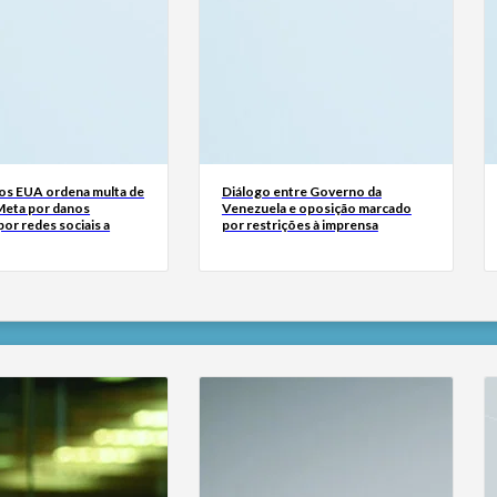
dos EUA ordena multa de
Diálogo entre Governo da
Meta por danos
Venezuela e oposição marcado
or redes sociais a
por restrições à imprensa