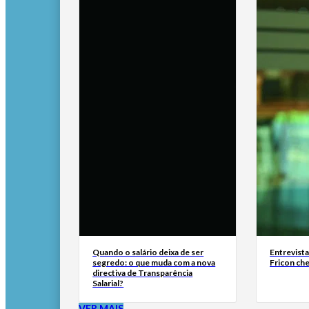
Quando o salário deixa de ser
Entrevist
segredo: o que muda com a nova
Fricon ch
directiva de Transparência
Salarial?
VER MAIS