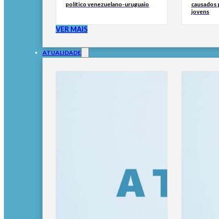
político venezuelano-uruguaio
causados p
jovens
VER MAIS
ATUALIDADE