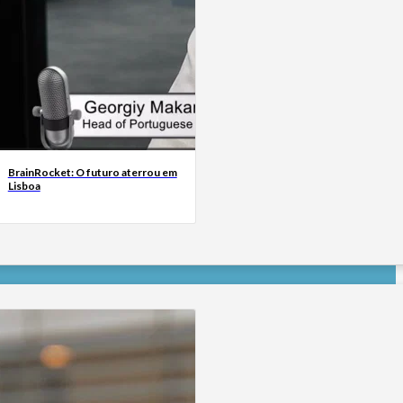
BrainRocket: O futuro aterrou em
Lisboa