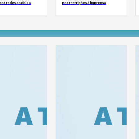
or redes sociais a
por restrições à imprensa