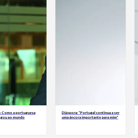
a: Como a portuguesa
Diáspora: “Portugal continua a ser
egou ao mundo
uma âncora importante para mim”