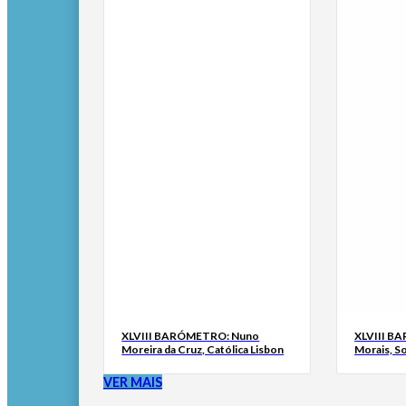
XLVIII BARÓMETRO: Nuno
XLVIII B
Moreira da Cruz, Católica Lisbon
Morais, S
VER MAIS