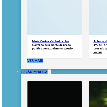
María Corina Machado culpa
Tribunal 
Governo pela morte de preso
492 ME à 
político venezuelano-uruguaio
causados p
jovens
VER MAIS
EDIÇÃO IMPRESSA