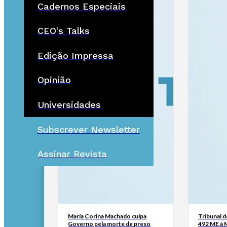
Cadernos Especiais
CEO's Talks
Edição Impressa
Opinião
Universidades
Subscrever Newsletter
Assinar Revista
María Corina Machado culpa
Tribunal 
Governo pela morte de preso
492 ME à 