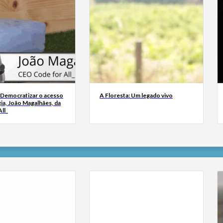
 Democratizar o acesso
A Floresta: Um legado vivo
ia, João Magalhães, da
ll_