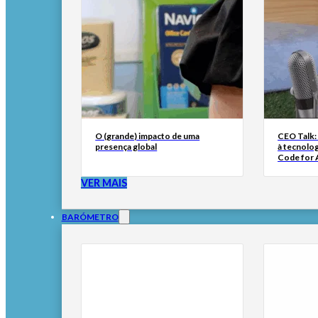
O (grande) impacto de uma
CEO Talk:
presença global
à tecnolog
Code for A
VER MAIS
BARÓMETRO