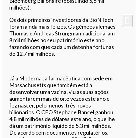
Bloomberg Billionaire (possuindo 5,5 mil
milhões).
Os dois primeiros investidores da BioNTech
foram ainda mais felizes. Os gémeos alemães
Thomas e Andreas Strungmann adicionaram
8 mil milhões ao seu património este ano,
fazendo com que cada um detenha fortunas
de 12,7 mil milhões.
Já a Moderna
, a farmacêutica com sede em
Massachusetts que também está a
desenvolver uma vacina, viu as suas ações
aumentarem mais de oito vezes este ano e
fez nascer, pelo menos, três novos
bilionários. O CEO Stephane Bancel ganhou
4,8 mil milhões de dólares este ano, o que lhe
dá um património líquido de 5,3 mil mi
lhões.
De acordo com documentos regulatórios,