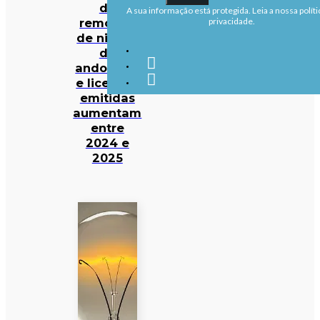
de
A sua informação está protegida. Leia a nossa políti
remoção
privacidade.
de ninhos
de
andorinha
e licenças
emitidas
aumentam
entre
2024 e
2025