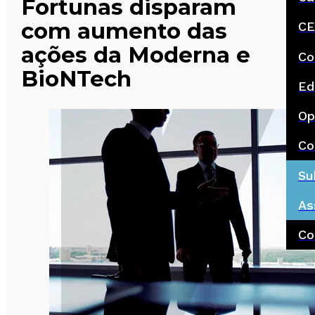
Fortunas disparam
com aumento das
CE
ações da Moderna e
Co
BioNTech
Ed
Op
Co
Su
As
Co