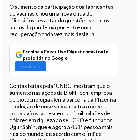
Ouvir este artigo
O aumento da participação dos fabricantes
de vacinas criou uma nova onda de
bilionários, levantando questões sobre os
lucros da pandemia por entre uma
recuperação cada vez mais desigual.
Escolha a Executive Digest como fonte
preferida no Google
Escolher ›
Contas feitas pela ‘CNBC’ mostram que o
aumento nas ações da
BioNTech
, empresa
de biotecnologia alemã parceira da
Pfizer
na
produção de uma vacina contra o novo
coronavírus, acrescentou 4 mil milhões de
dólares em riqueza ao seu CEO e fundador,
Ugur Sahin, que é agora a 451.ª pessoa mais
rica do mundo, de acordo com o Índice