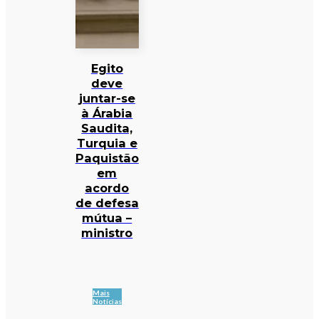
Egito
deve
juntar-se
à Árabia
Saudita,
Turquia e
Paquistão
em
acordo
de defesa
mútua –
ministro
Mais
Notícias