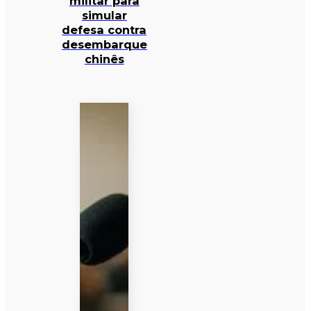
militar para
simular
defesa contra
desembarque
chinês