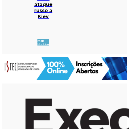
ataque
russo a
Kiev
Mais
Notícias