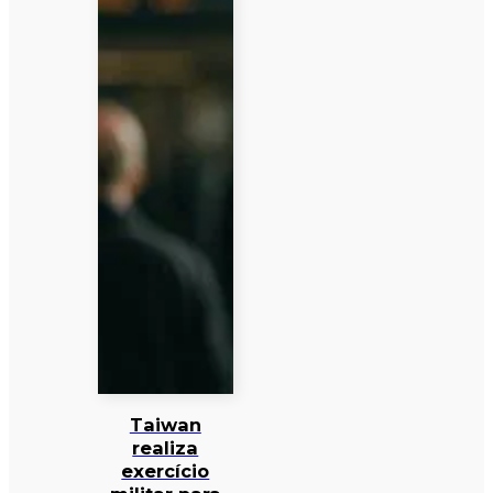
Taiwan
realiza
exercício