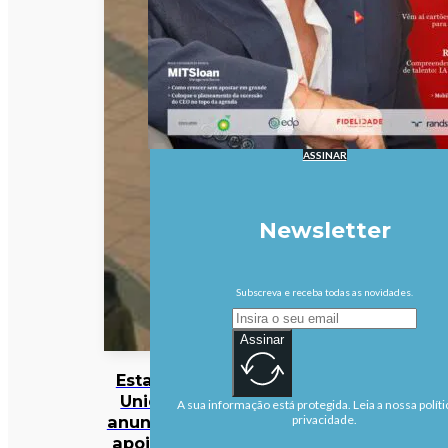
ASSINAR
Newsletter
Subscreva e receba todas as novidades.
Assinar
Estados
Unidos
A sua informação está protegida. Leia a nossa políti
anunciam
privacidade.
apoio de