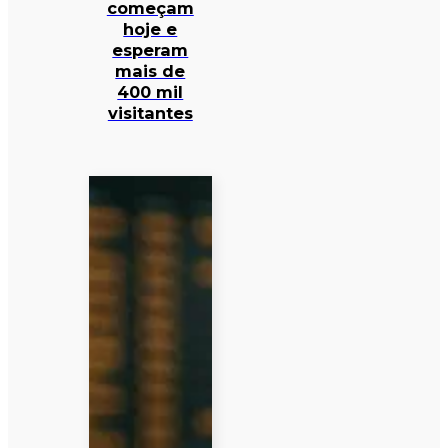
começam
hoje e
esperam
mais de
400 mil
visitantes