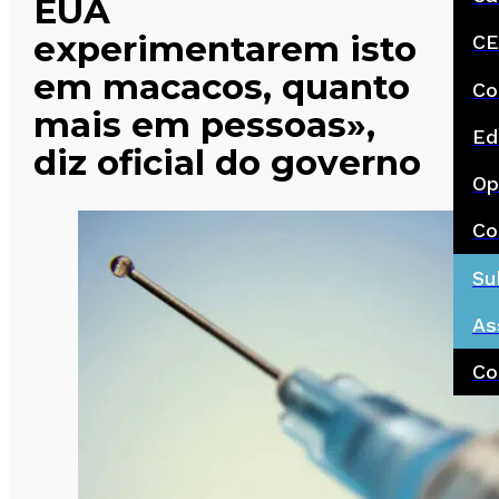
EUA
experimentarem isto
CE
em macacos, quanto
Co
mais em pessoas»,
Ed
diz oficial do governo
Op
Co
Su
As
Co