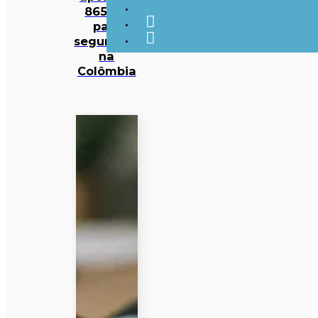
865 ME
para
segurança
na
Colômbia