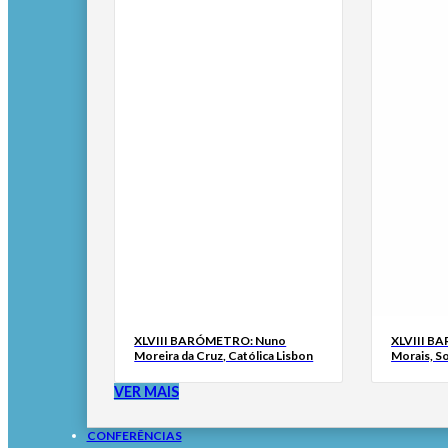
XLVIII BARÓMETRO: Nuno
XLVIII B
Moreira da Cruz, Católica Lisbon
Morais, S
VER MAIS
CONFERÊNCIAS