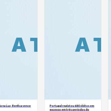
a na Luz, Benfica vence
Portugal registou 680 óbitos em
excesso em três períodos do