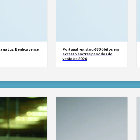
a na Luz, Benfica vence
Portugal registou 680 óbitos em
excesso em três períodos do
verão de 2026