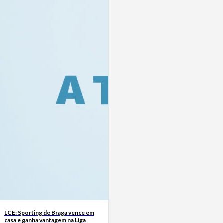
LCE: Sporting de Braga vence em
casa e ganha vantagem na Liga