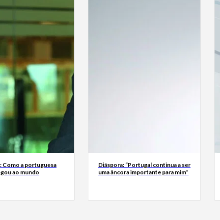
a: Como a portuguesa
Diáspora: “Portugal continua a ser
egou ao mundo
uma âncora importante para mim”