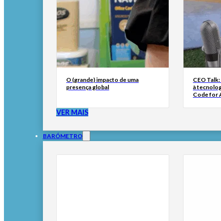
O (grande) impacto de uma
CEO Talk:
presença global
à tecnolog
Code for A
VER MAIS
BARÓMETRO