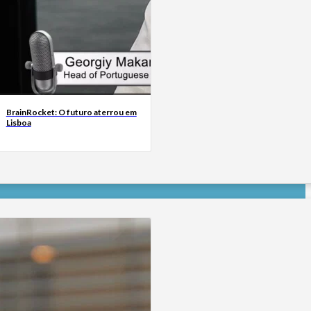
BrainRocket: O futuro aterrou em
Lisboa