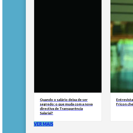
Quando o salário deixa de ser
Entrevist
segredo: o que muda com a nova
Fricon ch
directiva de Transparência
Salarial?
VER MAIS