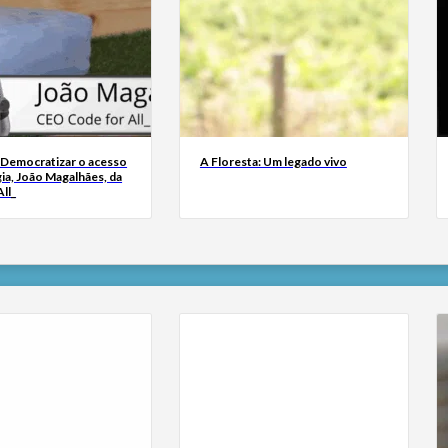
 Democratizar o acesso
A Floresta: Um legado vivo
ia, João Magalhães, da
ll_