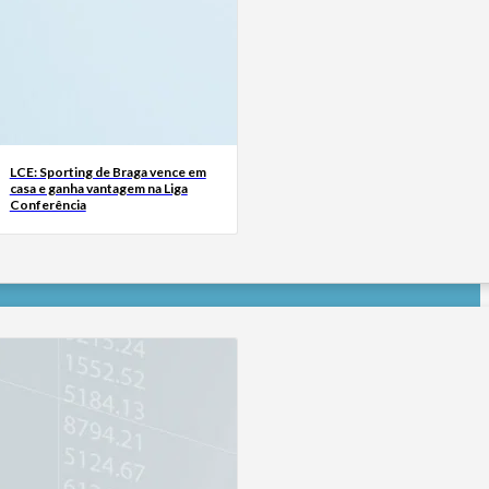
LCE: Sporting de Braga vence em
casa e ganha vantagem na Liga
Conferência