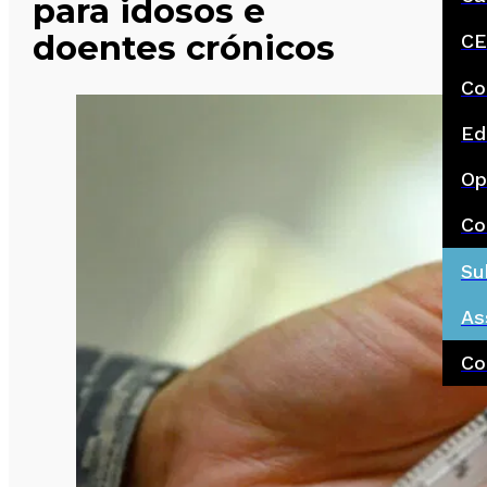
para idosos e
doentes crónicos
CE
Co
Ed
Op
Co
Su
As
Co