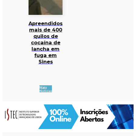
Apreendidos
mais de 400
quilos de
cocaína de
lancha em
fuga em
Sines
Mais
Notícias