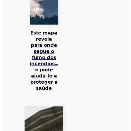
Este mapa
revela
para onde
segue o
fumo dos
incêndios…
e pode
ajudá-lo a
proteger a
saúde