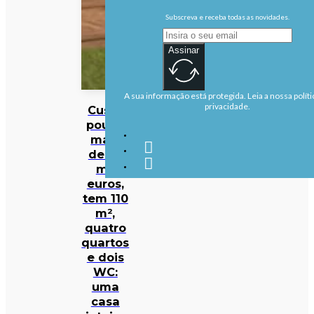
Subscreva e receba todas as novidades.
Assinar
A sua informação está protegida. Leia a nossa políti
privacidade.
Custa
pouco
mais
de 30
mil
euros,
tem 110
m²,
quatro
quartos
e dois
WC:
uma
casa