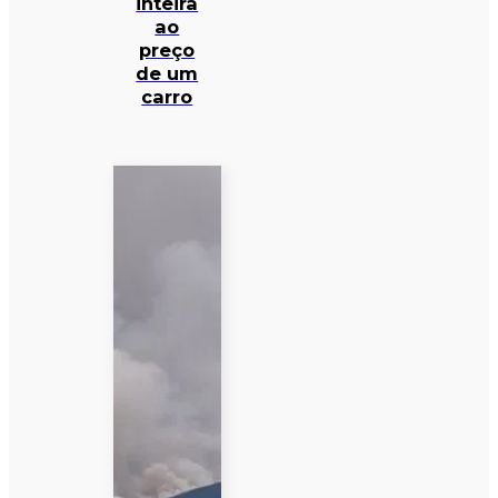
inteira
ao
preço
de um
carro