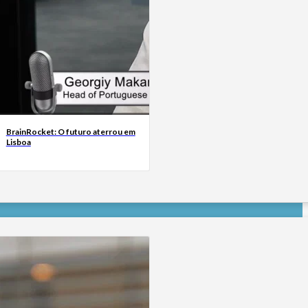
BrainRocket: O futuro aterrou em
Lisboa