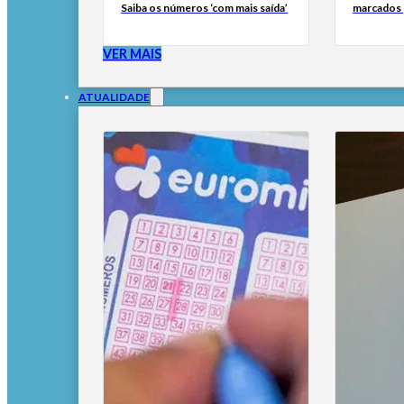
Saiba os números ‘com mais saída’
marcados 
VER MAIS
ATUALIDADE