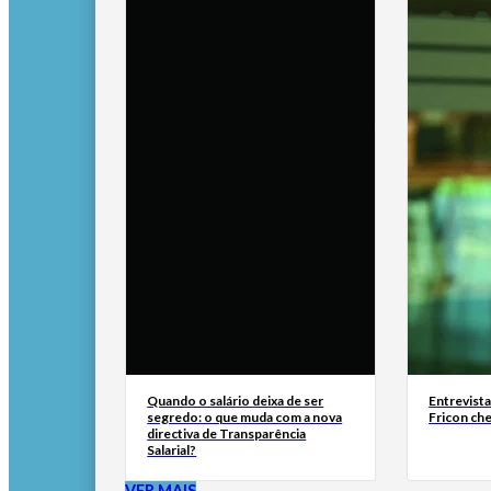
Quando o salário deixa de ser
Entrevist
segredo: o que muda com a nova
Fricon ch
directiva de Transparência
Salarial?
VER MAIS