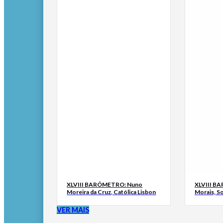
XLVIII BARÓMETRO: Nuno
XLVIII B
Moreira da Cruz, Católica Lisbon
Morais, S
VER MAIS