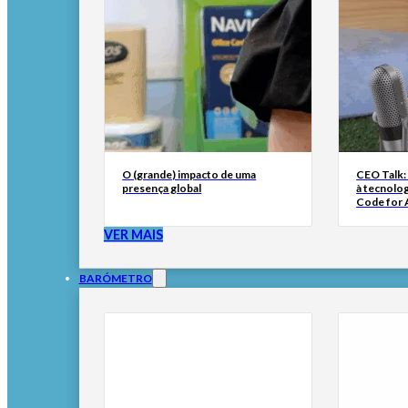
O (grande) impacto de uma
CEO Talk:
presença global
à tecnolog
Code for A
VER MAIS
BARÓMETRO