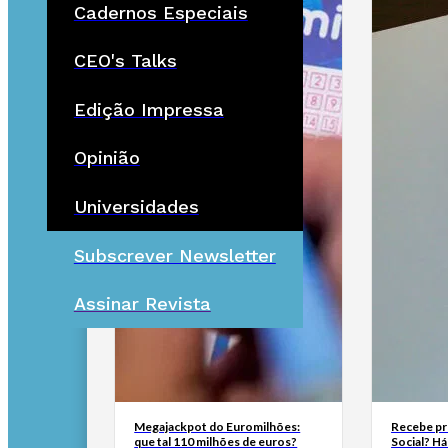
Cadernos Especiais
CEO's Talks
Edição Impressa
Opinião
Universidades
Subscrever Newsletter
Assinar Revista
Megajackpot do Euromilhões:
Recebe pr
que tal 110 milhões de euros?
Social? H