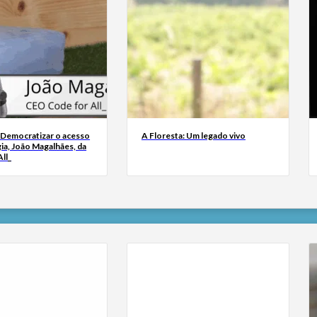
 Democratizar o acesso
A Floresta: Um legado vivo
ia, João Magalhães, da
ll_