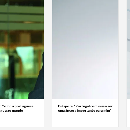
a: Como a portuguesa
Diáspora: “Portugal continua a ser
egou ao mundo
uma âncora importante para mim”