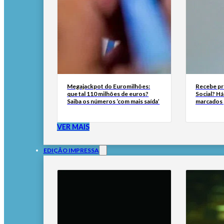
Megajackpot do Euromilhões:
Recebe pr
que tal 110 milhões de euros?
Social? H
Saiba os números ‘com mais saída’
marcados 
VER MAIS
EDIÇÃO IMPRESSA