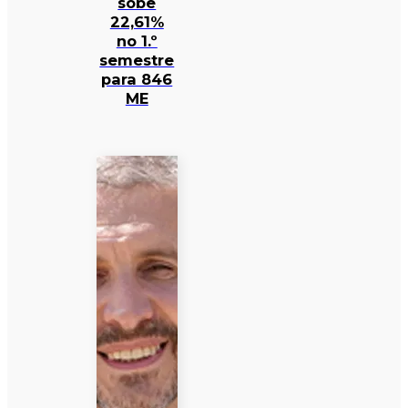
sobe
22,61%
no 1.º
semestre
para 846
ME