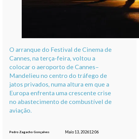
O arranque do Festival de Cinema de
Cannes, na terça-feira, voltou a
colocar o aeroporto de Cannes–
Mandelieu no centro do tráfego de
jatos privados, numa altura em que a
Europa enfrenta uma crescente crise
no abastecimento de combustível de
aviação.
Maio 13, 2026
12:06
Pedro Zagacho Gonçalves