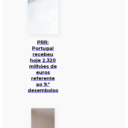
PRR:
Portugal
recebeu
hoje 2.320
milhões de
euros
referente
ao 9.º
desembolso