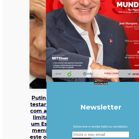
ASSINAR
Putin pode
testar NATO
Newsletter
com ataque
limitado a
um Estado-
Subscreva e receba todas as novidades.
membro já
este outono,