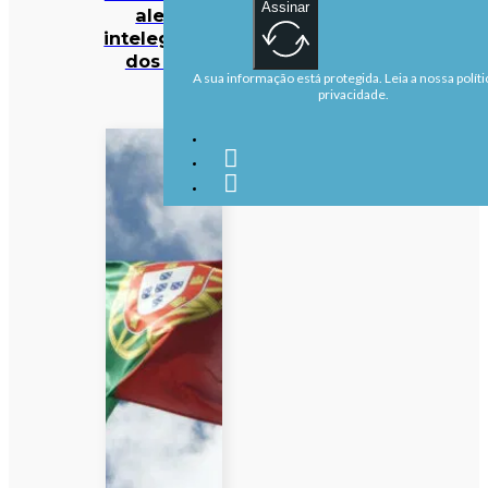
Assinar
alerta
intelegência
dos EUA
A sua informação está protegida. Leia a nossa políti
privacidade.