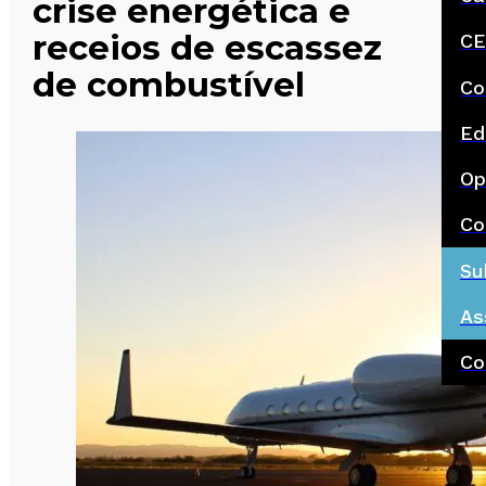
crise energética e
receios de escassez
CE
de combustível
Co
Ed
Op
Co
Su
As
Co