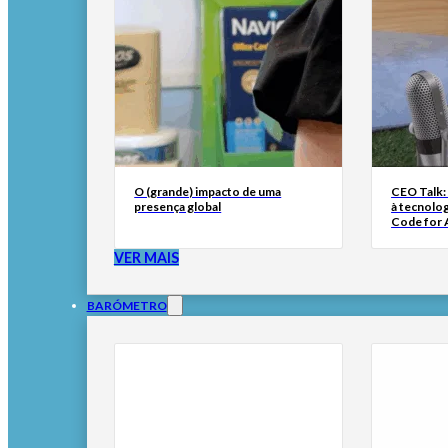
O (grande) impacto de uma
CEO Talk:
presença global
à tecnolog
Code for A
VER MAIS
BARÓMETRO