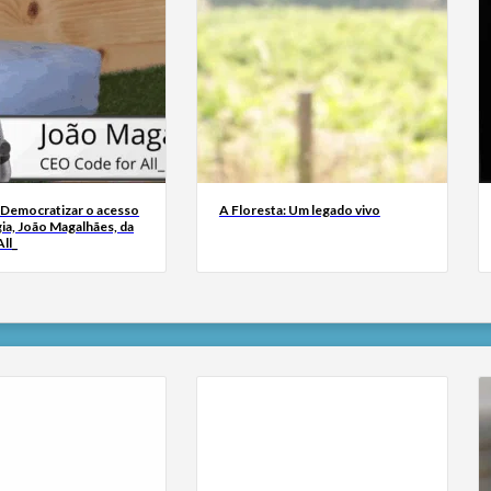
 Democratizar o acesso
A Floresta: Um legado vivo
ia, João Magalhães, da
ll_