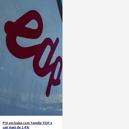
PSI em baixa com ‘família’ EDP a
cair mais de 1,4%