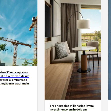
riou 32 mil empresas
Este é o retrato de um
presarial empurrado
trução mas a abrandar
Três negócios milionários levam
investimento em hotéis em