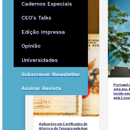
Cadernos Especiais
CEO's Talks
Edição Impressa
Opinião
Universidades
Subscrever Newsletter
Portugal c
Assinar Revista
este ano. 
tecido em
pela Cons
Aplicações em Certificados de
Aforro e do Tesouro pela App