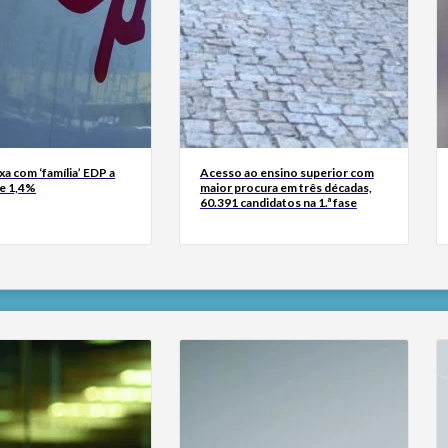
xa com ‘família’ EDP a
Acesso ao ensino superior com
de 1,4%
maior procura em três décadas,
60.391 candidatos na 1.ª fase