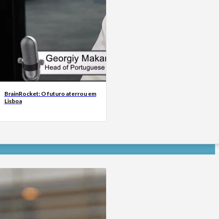
BrainRocket: O futuro aterrou em
Lisboa