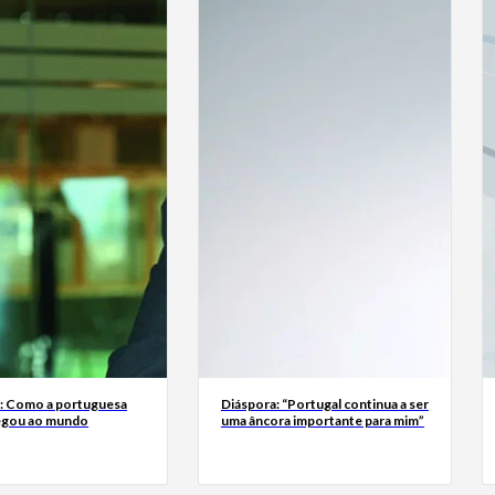
a: Como a portuguesa
Diáspora: “Portugal continua a ser
egou ao mundo
uma âncora importante para mim”