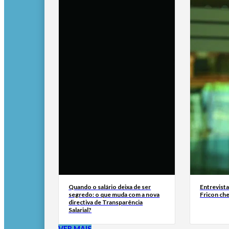
Quando o salário deixa de ser
Entrevist
segredo: o que muda com a nova
Fricon ch
directiva de Transparência
Salarial?
VER MAIS