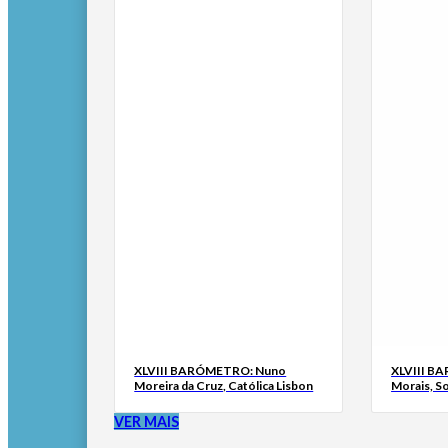
XLVIII BARÓMETRO: Nuno
XLVIII B
Moreira da Cruz, Católica Lisbon
Morais, S
VER MAIS