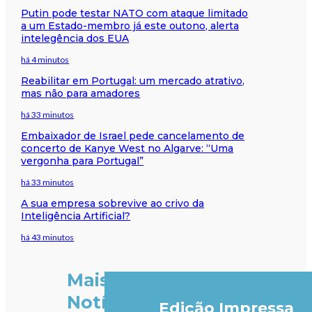
Putin pode testar NATO com ataque limitado
a um Estado-membro já este outono, alerta
intelegência dos EUA
há 4 minutos
Reabilitar em Portugal: um mercado atrativo,
mas não para amadores
há 33 minutos
Embaixador de Israel pede cancelamento de
concerto de Kanye West no Algarve: “Uma
vergonha para Portugal”
há 33 minutos
A sua empresa sobrevive ao crivo da
Inteligência Artificial?
há 43 minutos
Mais
Notícias
Edição Impressa