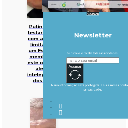
ASSINAR
Putin pode
testar NATO
Newsletter
com ataque
limitado a
um Estado-
Subscreva e receba todas as novidades.
membro já
este outono,
Assinar
alerta
intelegência
dos EUA
A sua informação está protegida. Leia a nossa políti
privacidade.