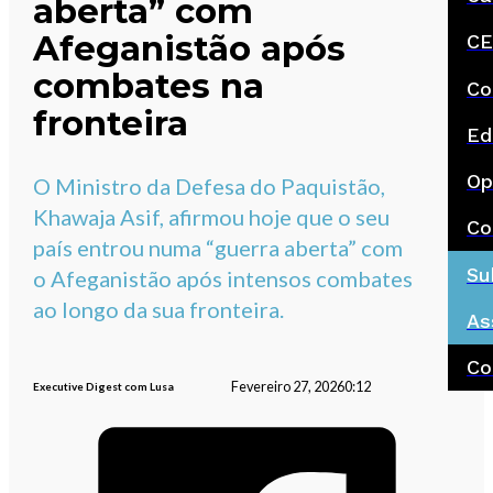
aberta” com
Afeganistão após
CE
combates na
Co
fronteira
Ed
Op
O Ministro da Defesa do Paquistão,
Khawaja Asif, afirmou hoje que o seu
Co
país entrou numa “guerra aberta” com
Su
o Afeganistão após intensos combates
ao longo da sua fronteira.
As
Co
Fevereiro 27, 2026
0:12
Executive Digest com Lusa