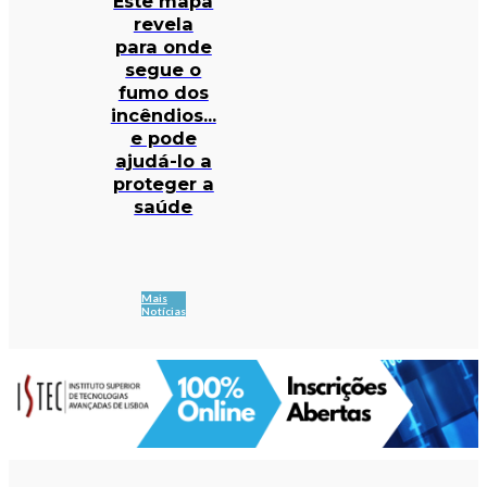
Este mapa
revela
para onde
segue o
fumo dos
incêndios…
e pode
ajudá-lo a
proteger a
saúde
Mais
Notícias