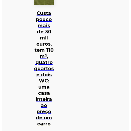
Custa
pouco
mais
de 30
mil
euros,
tem 110
m²,
quatro
quartos
e dois
WC:
uma
casa
inteira
ao
preço
de um
carro