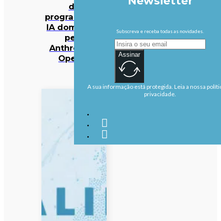
Newsletter
da
programação
IA dominado
Subscreva e receba todas as novidades.
pela
Anthropic e
Assinar
OpenAI
A sua informação está protegida. Leia a nossa políti
privacidade.