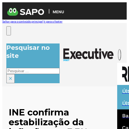
MENU
Saltar para o conteúdo principal
Ir para o footer
Pesquisar no
site
Pesquisar
×
Úl
Úl
INE confirma
Ba
estabilização da
Ca