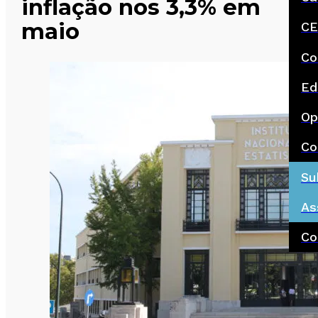
inflação nos 3,3% em
maio
CE
Co
Ed
Op
Co
Su
As
Co