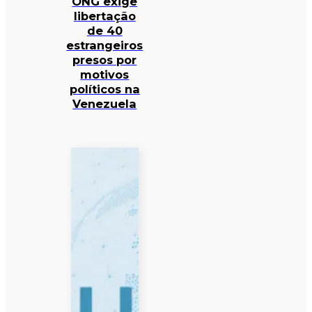
ONG exige
libertação
de 40
estrangeiros
presos por
motivos
políticos na
Venezuela