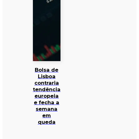
Bolsa de
Lisboa
contraria
tendência
europeia
e fecha a
semana
em
queda