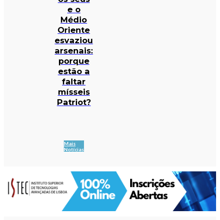
e o
Médio
Oriente
esvaziou
arsenais:
porque
estão a
faltar
mísseis
Patriot?
Mais
Notícias