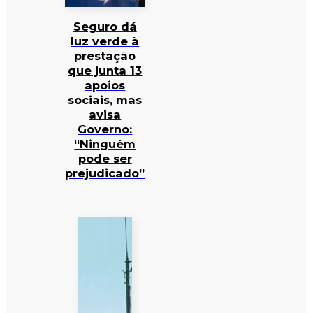
Seguro dá
luz verde à
prestação
que junta 13
apoios
sociais, mas
avisa
Governo:
“Ninguém
pode ser
prejudicado”