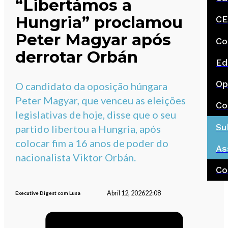
“Libertámos a
Hungria” proclamou
CE
Peter Magyar após
Co
derrotar Orbán
Ed
Op
O candidato da oposição húngara
Peter Magyar, que venceu as eleições
Co
legislativas de hoje, disse que o seu
Su
partido libertou a Hungria, após
colocar fim a 16 anos de poder do
As
nacionalista Viktor Orbán.
Co
Abril 12, 2026
22:08
Executive Digest com Lusa