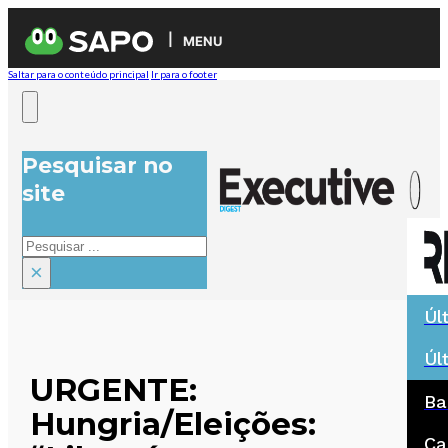
MENU
Saltar para o conteúdo principal
Ir para o footer
Pesquisar no
site
Pesquisar
×
Úl
Úl
URGENTE:
Ba
Hungria/Eleições:
Ca