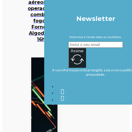
aéreos e 301
operacionais
combatem
Newsletter
fogo em
Fornos de
Algodres às
Subscreva e receba todas as novidades.
16h50
Assinar
A sua informação está protegida. Leia a nossa políti
privacidade.