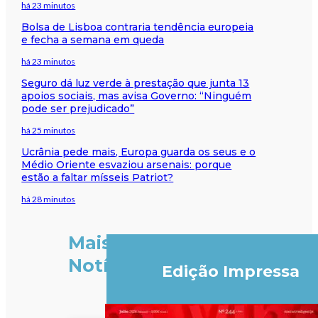
há 23 minutos
Bolsa de Lisboa contraria tendência europeia
e fecha a semana em queda
há 23 minutos
Seguro dá luz verde à prestação que junta 13
apoios sociais, mas avisa Governo: “Ninguém
pode ser prejudicado”
há 25 minutos
Ucrânia pede mais, Europa guarda os seus e o
Médio Oriente esvaziou arsenais: porque
estão a faltar mísseis Patriot?
há 28 minutos
Mais
Notícias
Edição Impressa