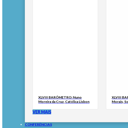
XLVIII BARÓMETRO: Nuno
XLVIII B
Moreira da Cruz, Católica Lisbon
Morais, S
VER MAIS
CONFERÊNCIAS