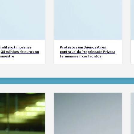
rolífero timorense
Protestos em Buenos Aires
,35 milhões de euros no
contra Lei da Propriedade Privada
rimestre
terminam em confrontos