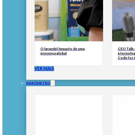
O (grande) impacto de uma
CEO Talk:
presença global
à tecnolog
Code for A
VER MAIS
BARÓMETRO