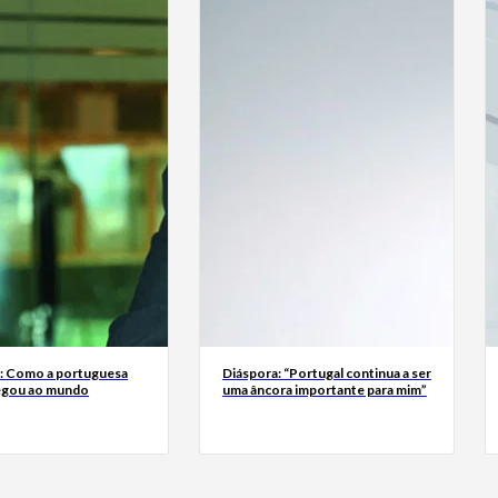
a: Como a portuguesa
Diáspora: “Portugal continua a ser
egou ao mundo
uma âncora importante para mim”