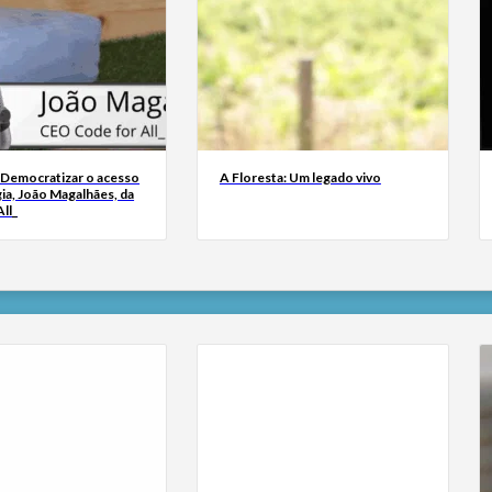
 Democratizar o acesso
A Floresta: Um legado vivo
ia, João Magalhães, da
ll_