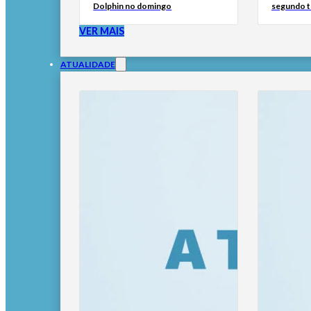
Dolphin no domingo
segundo t
VER MAIS
ATUALIDADE