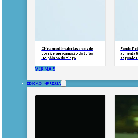
China mantém alertas antes de
Fundo Pet
possível aproximação do tufão
aumenta 8
Dolphin no domingo
segundo t
VER MAIS
EDIÇÃO IMPRESSA