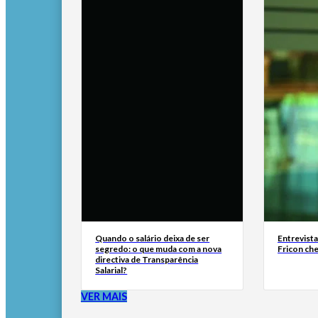
Quando o salário deixa de ser
Entrevist
segredo: o que muda com a nova
Fricon ch
directiva de Transparência
Salarial?
VER MAIS