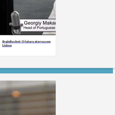
BrainRocket: O futuro aterrou em
Lisboa