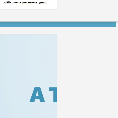
político venezuelano-uruguaio