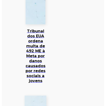
Tribunal
dos EUA
ordena
multa de
492 ME à
Meta por
danos
causados
por redes
sociais a
jovens