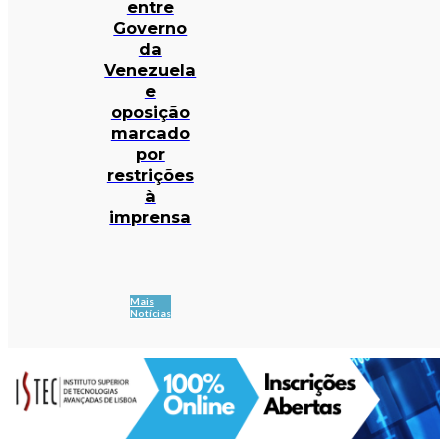
entre
Governo
da
Venezuela
e
oposição
marcado
por
restrições
à
imprensa
Mais
Notícias