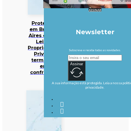
ASSINAR
Protestos
em Buenos
Newsletter
Aires contra
Lei da
Propriedade
Subscreva e receba todas as novidades.
Privada
terminam
Assinar
em
confrontos
A sua informação está protegida. Leia a nossa políti
privacidade.