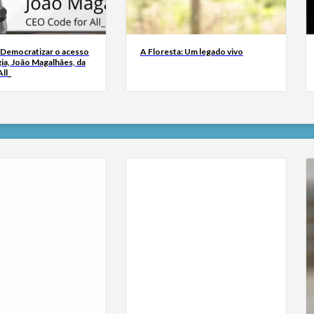
 Democratizar o acesso
A Floresta: Um legado vivo
ia, João Magalhães, da
ll_