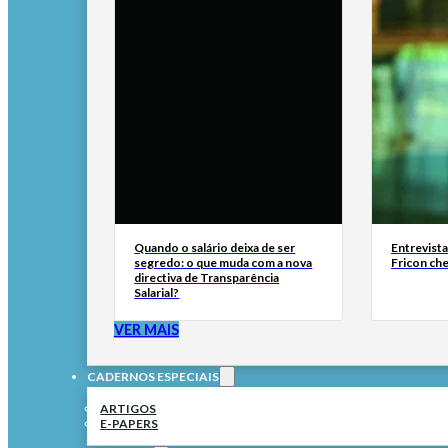
Quando o salário deixa de ser
Entrevist
segredo: o que muda com a nova
Fricon ch
directiva de Transparência
Salarial?
VER MAIS
CADERNOS ESPECIAIS
ARTIGOS
E-PAPERS