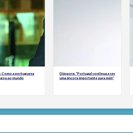
a: Como a portuguesa
Diáspora: “Portugal continua a ser
egou ao mundo
uma âncora importante para mim”