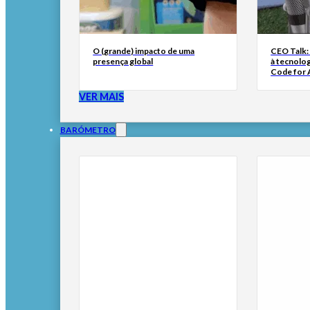
O (grande) impacto de uma
CEO Talk:
presença global
à tecnolog
Code for A
VER MAIS
BARÓMETRO