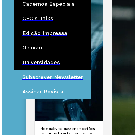
Cadernos Especiais
CEO's Talks
Edição Impressa
Opinião
Universidades
Subscrever Newsletter
Assinar Revista
Nem palavras-passe nem cartões
bancários: há outro dado muito