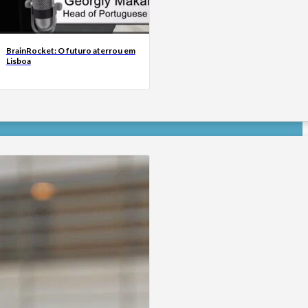
BrainRocket: O futuro aterrou em
Lisboa