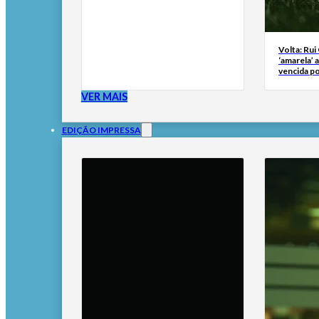
Volta: Rui
‘amarela’ 
vencida po
VER MAIS
EDIÇÃO IMPRESSA