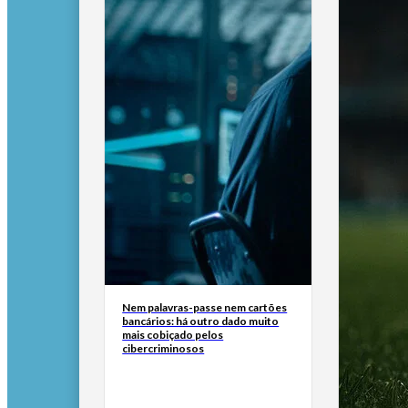
Nem palavras-passe nem cartões
bancários: há outro dado muito
mais cobiçado pelos
cibercriminosos