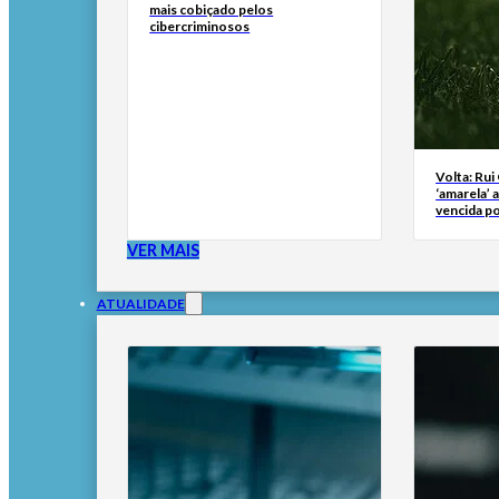
mais cobiçado pelos
cibercriminosos
Volta: Rui
‘amarela’ 
vencida po
VER MAIS
ATUALIDADE