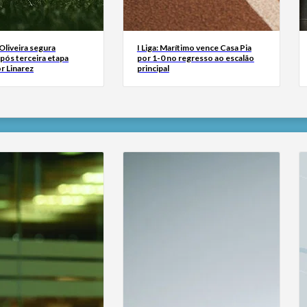
 Oliveira segura
I Liga: Marítimo vence Casa Pia
após terceira etapa
por 1-0 no regresso ao escalão
r Linarez
principal