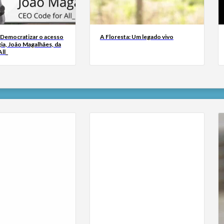
 Democratizar o acesso
A Floresta: Um legado vivo
ia, João Magalhães, da
ll_