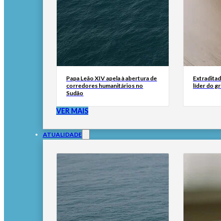
Papa Leão XIV apela à abertura de
Extraditad
corredores humanitários no
líder do g
Sudão
VER MAIS
ATUALIDADE