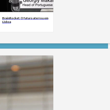
BrainRocket: O futuro aterrou em
Lisboa