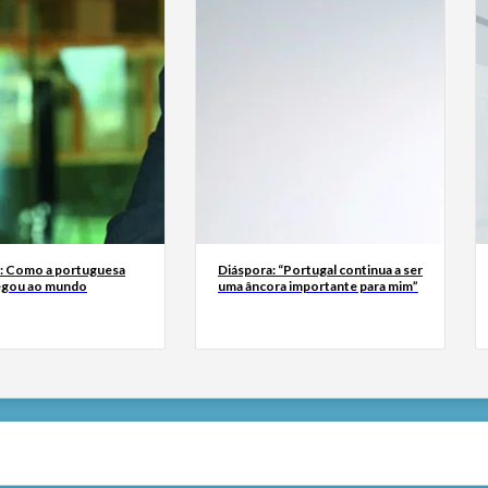
a: Como a portuguesa
Diáspora: “Portugal continua a ser
egou ao mundo
uma âncora importante para mim”