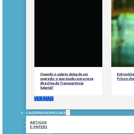
Quando o salário deixa de ser
Entrevist
segredo: o que muda com a nova
Fricon ch
directiva de Transparência
Salarial?
VER MAIS
CADERNOS ESPECIAIS
ARTIGOS
E-PAPERS