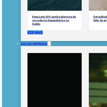
Papa Leão XIV apela à abertura de
Extraditad
corredores humanitários no
líder do g
Sudão
VER MAIS
EDIÇÃO IMPRESSA