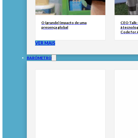
O (grande) impacto de uma
CEO Talk:
presença global
à tecnolog
Code for A
VER MAIS
BARÓMETRO