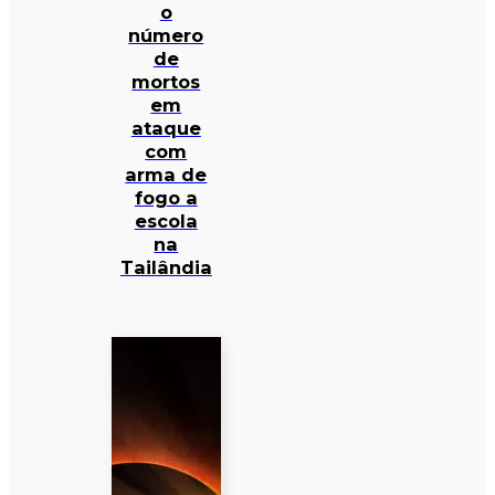
o
número
de
mortos
em
ataque
com
arma de
fogo a
escola
na
Tailândia