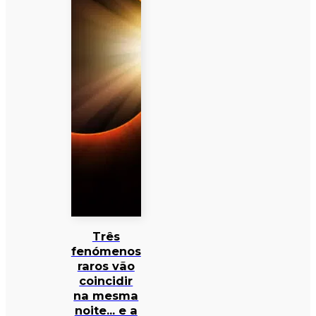
Três
fenómenos
raros vão
coincidir
na mesma
noite… e a