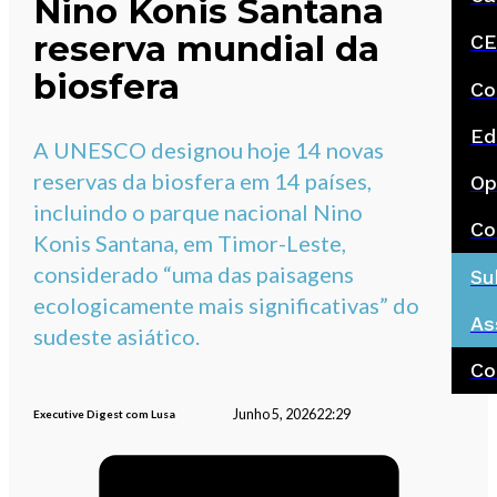
Nino Konis Santana
reserva mundial da
CE
biosfera
Co
Ed
A UNESCO designou hoje 14 novas
reservas da biosfera em 14 países,
Op
incluindo o parque nacional Nino
Co
Konis Santana, em Timor-Leste,
considerado “uma das paisagens
Su
ecologicamente mais significativas” do
As
sudeste asiático.
Co
Junho 5, 2026
22:29
Executive Digest com Lusa