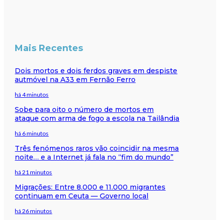
Mais Recentes
Dois mortos e dois ferdos graves em despiste
autmóvel na A33 em Fernão Ferro
há 4 minutos
Sobe para oito o número de mortos em
ataque com arma de fogo a escola na Tailândia
há 6 minutos
Três fenómenos raros vão coincidir na mesma
noite… e a Internet já fala no “fim do mundo”
há 21 minutos
Migrações: Entre 8.000 e 11.000 migrantes
continuam em Ceuta — Governo local
há 26 minutos