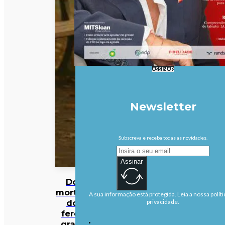
ASSINAR
Newsletter
Subscreva e receba todas as novidades.
Assinar
Dois
mortos e
A sua informação está protegida. Leia a nossa políti
dois
privacidade.
ferdos
graves