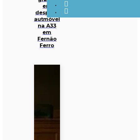
em
despiste
autmóvel
na A33
em
Fernão
Ferro