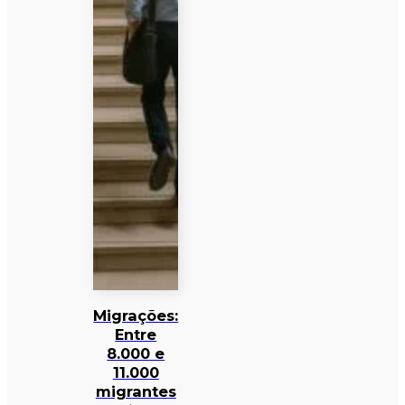
Migrações:
Entre
8.000 e
11.000
migrantes