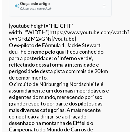
Ouça este artigo
Clique para reproduzir
Ouvir este artigo
[youtube height=”HEIGHT”
width=”WIDTH”]https://www.youtube.com/watch?
v=nGFdZM2vGNs[/youtube]
O ex-piloto de Fórmula 1, Jackie Stewart,
deu-lhe o nome pelo qual ficou conhecido
para a posteridade: o ‘Inferno verde’,
reflectindo dessa forma a intensidade e
perigosidade desta pista com mais de 20 km
de comprimento.
O circuito de Nürburgring Nordschleife é
assumidamente um dos mais imperdoáveis e
exigentes do mundo, merecendo por isso
grande respeito por parte dos pilotos das
mais diversas categorias. A mais recente
competição a dirigir-se ao traçado
desenhado na montanha de Eiffel é o
Campeonato do Mundo de Carros de