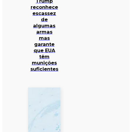
Trump
reconhece
escassez
de
algumas
armas
mas
garante
que EUA
têm
munições
suficientes