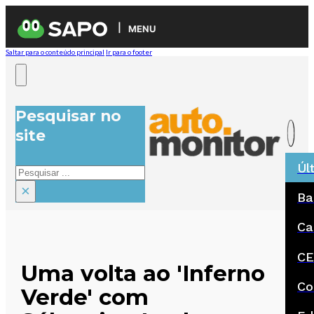
MENU
Saltar para o conteúdo principal
Ir para o footer
Pesquisar no
site
Úl
Pesquisar
×
Ba
Ca
CE
Uma volta ao 'Inferno
Co
Verde' com