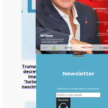
ASSINAR
Trump assina
decreto que
Newsletter
impede
“turismo de
nascimentos”
Subscreva e receba todas as novidades.
Assinar