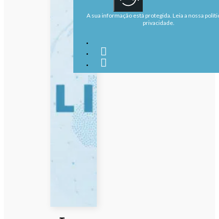
A sua informação está protegida. Leia a nossa políti
privacidade.