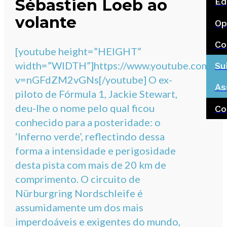
Sébastien Loeb ao
Ed
volante
Op
Co
[youtube height=”HEIGHT”
width=”WIDTH”]https://www.youtube.com/wa
Su
v=nGFdZM2vGNs[/youtube] O ex-
As
piloto de Fórmula 1, Jackie Stewart,
deu-lhe o nome pelo qual ficou
Co
conhecido para a posteridade: o
‘Inferno verde’, reflectindo dessa
forma a intensidade e perigosidade
desta pista com mais de 20 km de
comprimento. O circuito de
Nürburgring Nordschleife é
assumidamente um dos mais
imperdoáveis e exigentes do mundo,