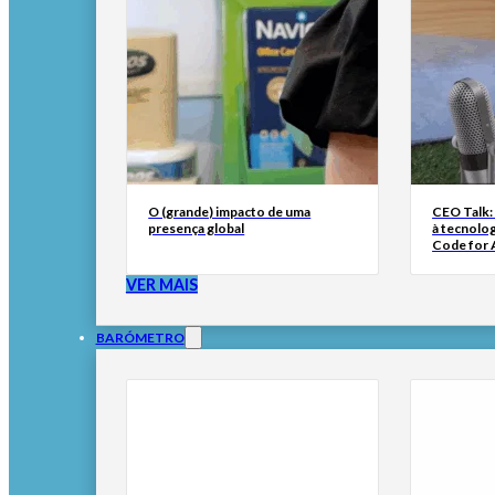
O (grande) impacto de uma
CEO Talk:
presença global
à tecnolog
Code for A
VER MAIS
BARÓMETRO