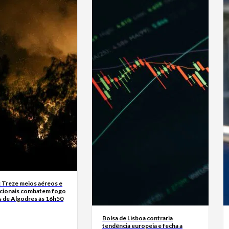
: Treze meios aéreos e
cionais combatem fogo
 de Algodres às 16h50
Bolsa de Lisboa contraria
tendência europeia e fecha a