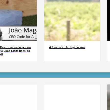
 Democratizar o acesso
A Floresta: Um legado vivo
ia, João Magalhães, da
ll_