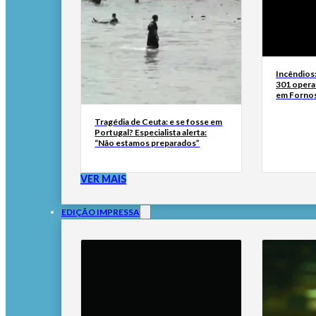
Incêndios
301 opera
em Fornos
Tragédia de Ceuta: e se fosse em
Portugal? Especialista alerta:
“Não estamos preparados”
VER MAIS
EDIÇÃO IMPRESSA