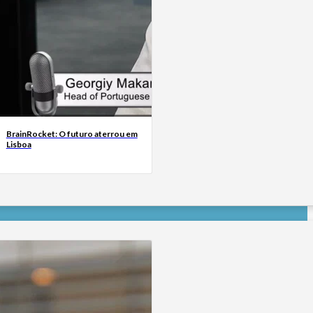
BrainRocket: O futuro aterrou em
Lisboa