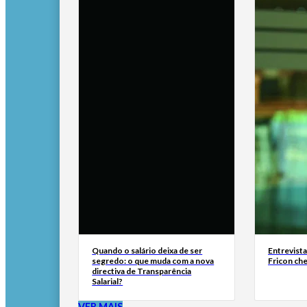
Quando o salário deixa de ser
Entrevist
segredo: o que muda com a nova
Fricon ch
directiva de Transparência
Salarial?
VER MAIS