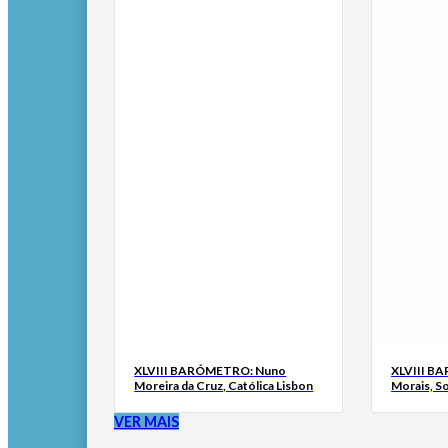
XLVIII BARÓMETRO: Nuno
XLVIII B
Moreira da Cruz, Católica Lisbon
Morais, S
VER MAIS