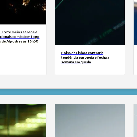
: Treze meios aéreos e
cionais combatem fogo
 de Algodres às 16h50
Bolsa de Lisboa contraria
tendência europeia e fecha a
semana em queda