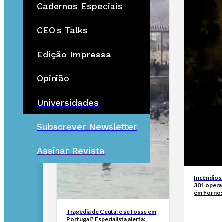
Cadernos Especiais
CEO's Talks
Edição Impressa
Opinião
Universidades
Subscrever Newsletter
Assinar Revista
Incêndios
301 opera
em Fornos
Tragédia de Ceuta: e se fosse em
Portugal? Especialista alerta: