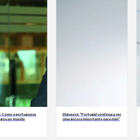
a: Como a portuguesa
Diáspora: “Portugal continua a ser
egou ao mundo
uma âncora importante para mim”