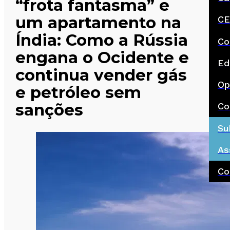
“frota fantasma” e
um apartamento na
CE
Índia: Como a Rússia
Co
engana o Ocidente e
Ed
continua vender gás
Op
e petróleo sem
sanções
Co
Su
As
Co