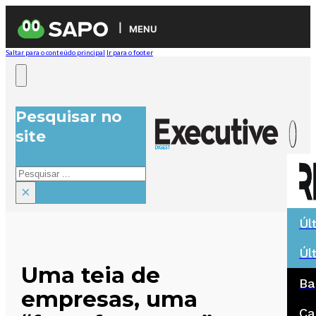
MENU
Saltar para o conteúdo principal
Ir para o footer
Pesquisar no
site
Pesquisar
×
Úl
Úl
Uma teia de
Ba
empresas, uma
Ca