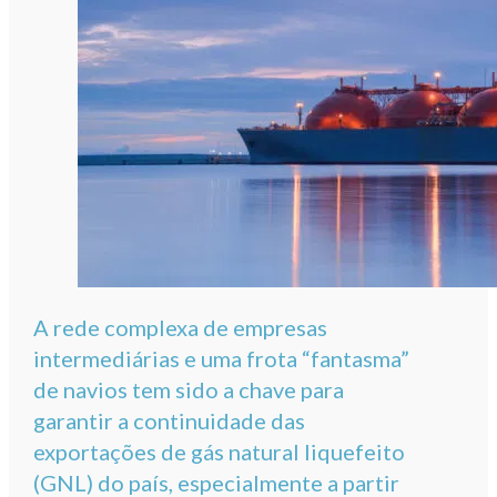
A rede complexa de empresas
intermediárias e uma frota “fantasma”
de navios tem sido a chave para
garantir a continuidade das
exportações de gás natural liquefeito
(GNL) do país, especialmente a partir