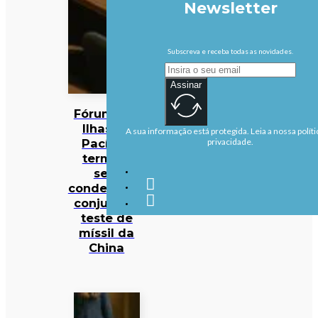
Newsletter
Subscreva e receba todas as novidades.
Assinar
Fórum das
Ilhas do
A sua informação está protegida. Leia a nossa políti
Pacífico
privacidade.
termina
sem
condenação
conjunta a
teste de
míssil da
China