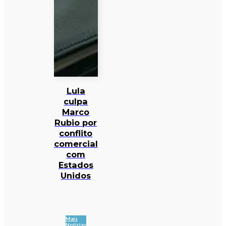
Lula
culpa
Marco
Rubio por
conflito
comercial
com
Estados
Unidos
Mais
Notícias