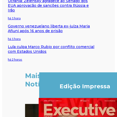
Ucrânia: Zelensky agradece ao Senado dos
EUA aprovação de sanções contra Rússia e
Irão
há 1 hora
Governo venezuelano liberta ex-juíza Maria
Afiuni após 16 anos de prisão
há 1 hora
Lula culpa Marco Rubio por conflito comercial
com Estados Unidos
há 2 horas
Mais
Notícias
Edição Impressa