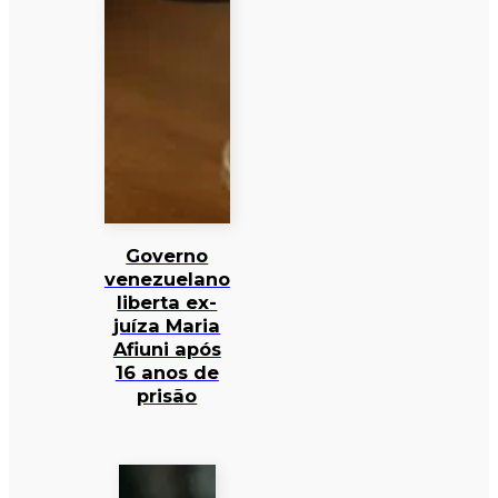
Governo
venezuelano
liberta ex-
juíza Maria
Afiuni após
16 anos de
prisão