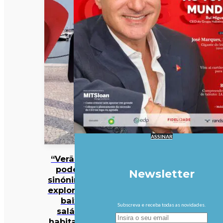
ASSINAR
“Verão não
pode ser
Newsletter
sinónimo de
exploração”:
baixos
Subscreva e receba todas as novidades.
salários,
habitação e