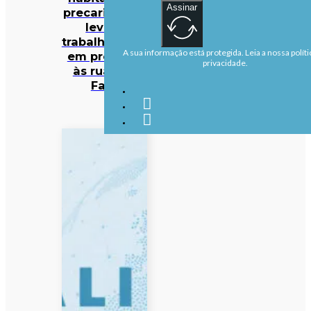
Assinar
precariedade
levam
trabalhadores
A sua informação está protegida. Leia a nossa políti
em protesto
privacidade.
às ruas de
Faro