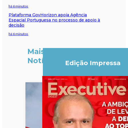
há 6 minutos
Plataforma GovHorizon apoia Agência
Espacial Portuguesa no processo de apoio à
decisão
há 6 minutos
Mais
Notícias
Edição Impressa