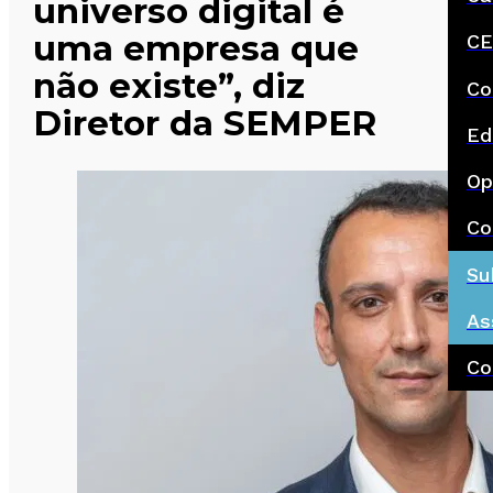
universo digital é
uma empresa que
CE
não existe”, diz
Co
Diretor da SEMPER
Ed
Op
Co
Su
As
Co