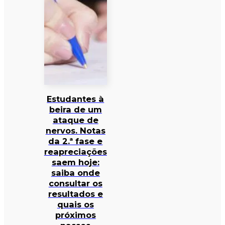
Estudantes à
beira de um
ataque de
nervos. Notas
da 2.ª fase e
reapreciações
saem hoje:
saiba onde
consultar os
resultados e
quais os
próximos