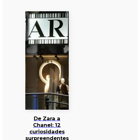
De Zara a
Chanel: 12
curiosidades
surpreendentes