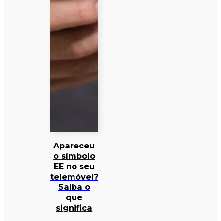
Apareceu
o símbolo
EE no seu
telemóvel?
Saiba o
que
significa