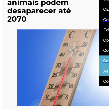
animais podem
desaparecer até
CE
2070
Co
Ed
Op
Co
Su
As
Co