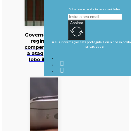
Subscreva e receba todas as novidades.
Assinar
Governo altera
regime de
A sua informação está protegida. Leia a nossa políti
compensações
privacidade.
a ataques de
lobo ibérico