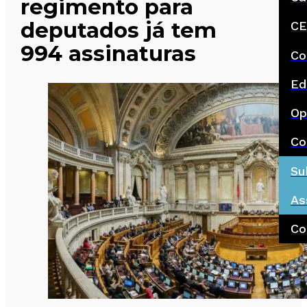
regimento para
deputados já tem
CE
994 assinaturas
Co
Ed
Op
Co
Su
As
Co