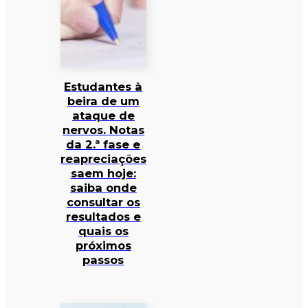
Estudantes à
beira de um
ataque de
nervos. Notas
da 2.ª fase e
reapreciações
saem hoje:
saiba onde
consultar os
resultados e
quais os
próximos
passos