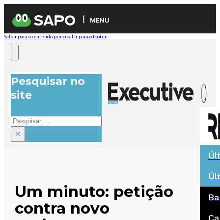
MENU
Saltar para o conteúdo principal
Ir para o footer
Pesquisar no
site
Pesquisar
×
Úl
Úl
Um minuto: petição
Ba
contra novo
Ca