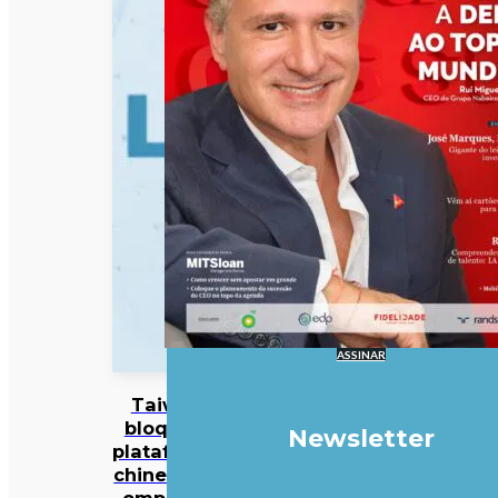
ASSINAR
Taiwan
bloqueia
Newsletter
plataforma
chinesa de
emprego