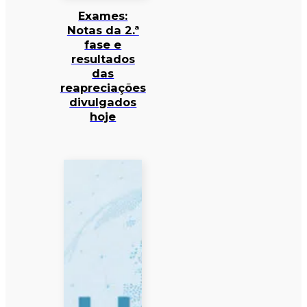
Exames:
Notas da 2.ª
fase e
resultados
das
reapreciações
divulgados
hoje