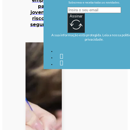
Subscreva e receba todas as novidades.
para
jovens por
Assinar
riscos de
segurança
A sua informação está protegida. Leia a nossa políti
privacidade.