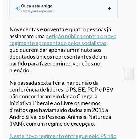
Ouça este artigo
Clique para reproduzir
Ouvir este artigo
Novecentas e noventa e quatro pessoas já
assinaram uma
petição pública contra o novo
regimento apresentado pelos socialistas
,
que querem dar apenas um minuto aos
deputados únicos representantes de um
partido para fazerem intervenções no
plenário.
Na passada sexta-feira, na reunião da
conferência de líderes, o PS, BE, PCP e PEV
não concordaram em dar ao Chega, à
Iniciativa Liberal e ao Livre os mesmos
direitos que haviam sido dados em 2015 a
André Silva, do Pessoas-Animais-Natureza
(PAN), com um regime de excepção.
Neste novo regimento entregue pelo PS não