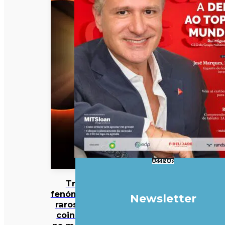
ASSINAR
Três
fenómenos
Newsletter
raros vão
coincidir