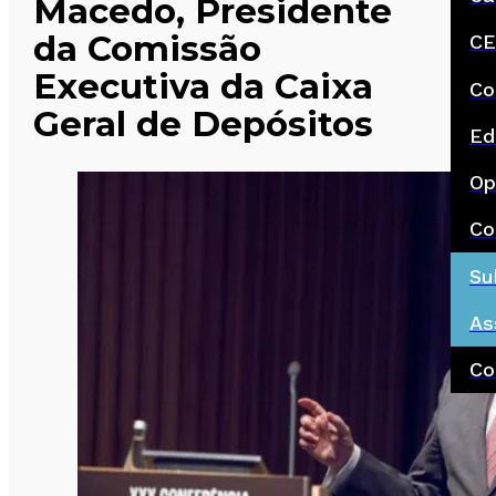
Macedo, Presidente
da Comissão
CE
Executiva da Caixa
Co
Geral de Depósitos
Ed
Op
Co
Su
As
Co