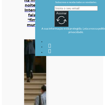
na mesma
Subscreva e receba todas as novidades.
noite… e a
Internet já
Assinar
fala no
“fim do
mundo”
A sua informação está protegida. Leia a nossa políti
privacidade.