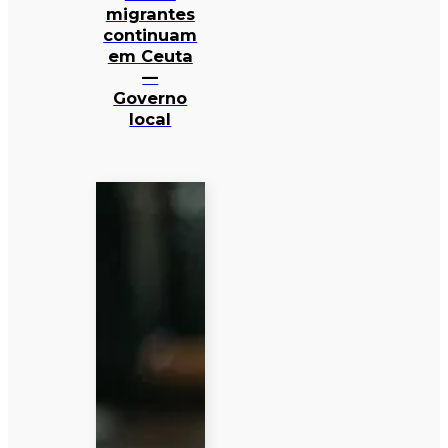
migrantes
continuam
em Ceuta
—
Governo
local