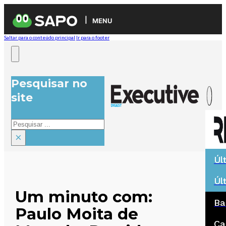
MENU
Saltar para o conteúdo principal
Ir para o footer
Pesquisar no
site
Pesquisar
×
Úl
Úl
Um minuto com:
Ba
Paulo Moita de
Ca