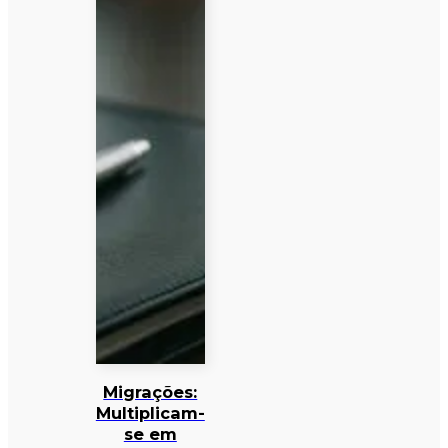
Migrações:
Multiplicam-
se em