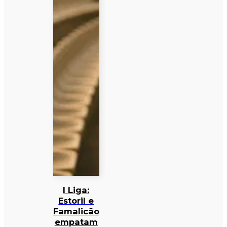
I Liga:
Estoril e
Famalicão
empatam