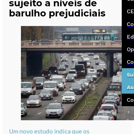
sujeito a níveis de
barulho prejudiciais
CE
Co
Ed
Op
Co
Su
As
Co
Um novo estudo indica que os