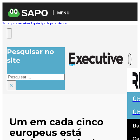
MENU
Saltar para o conteúdo principal
Ir para o footer
Pesquisar no
site
Pesquisar
×
Úl
Úl
Um em cada cinco
Ba
europeus está
Ca