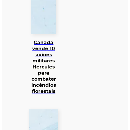
Canadá
vende 10
aviões
militares
Hercules
para
combater
incêndios
florestais