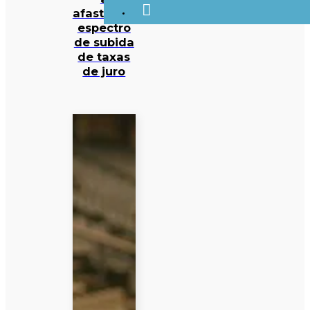
afastarem
espectro
de subida
de taxas
de juro