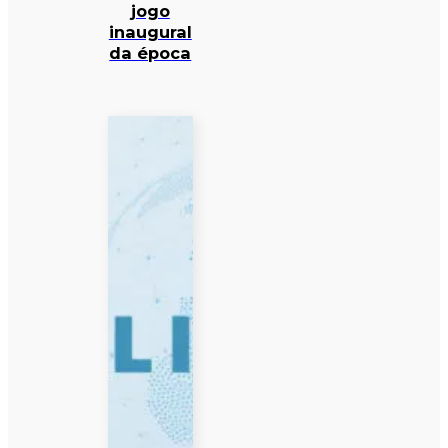
jogo
inaugural
da época