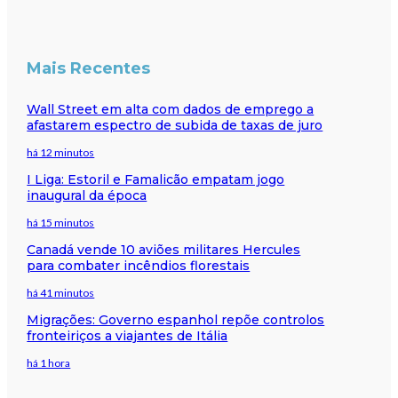
Mais Recentes
Wall Street em alta com dados de emprego a
afastarem espectro de subida de taxas de juro
há 12 minutos
I Liga: Estoril e Famalicão empatam jogo
inaugural da época
há 15 minutos
Canadá vende 10 aviões militares Hercules
para combater incêndios florestais
há 41 minutos
Migrações: Governo espanhol repõe controlos
fronteiriços a viajantes de Itália
há 1 hora