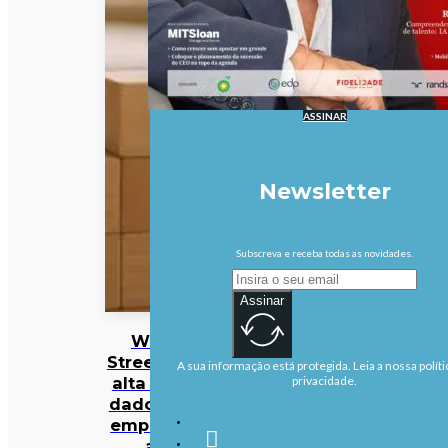
ASSINAR
Newsletter
Subscreva e receba todas as novidades.
Assinar
Wall
Street em
A sua informação está protegida. Leia a nossa políti
alta com
privacidade.
dados de
emprego
a