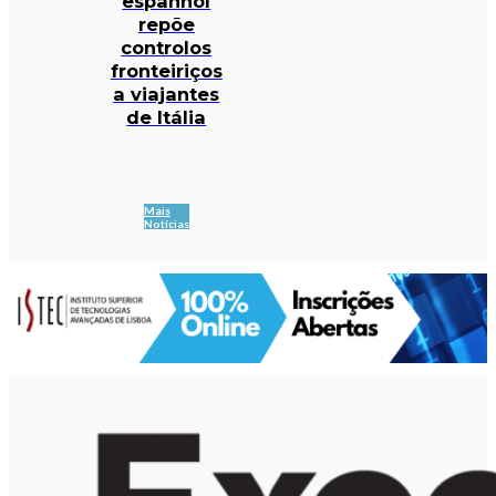
espanhol
repõe
controlos
fronteiriços
a viajantes
de Itália
Mais
Notícias