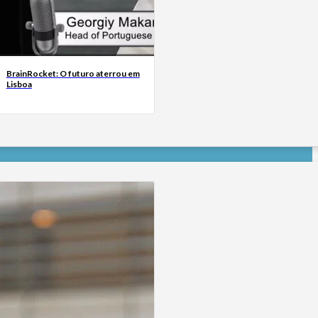
BrainRocket: O futuro aterrou em
Lisboa