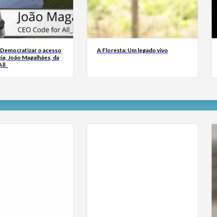
 Democratizar o acesso
A Floresta: Um legado vivo
ia, João Magalhães, da
ll_