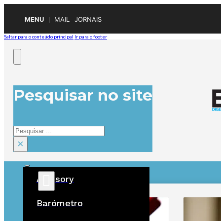
MENU
MAIL
JORNAIS
Saltar para o conteúdo principal
Ir para o footer
Pesquisar no site
Pesquisar
×
Advisory
ÚLTIMAS
Barómetro