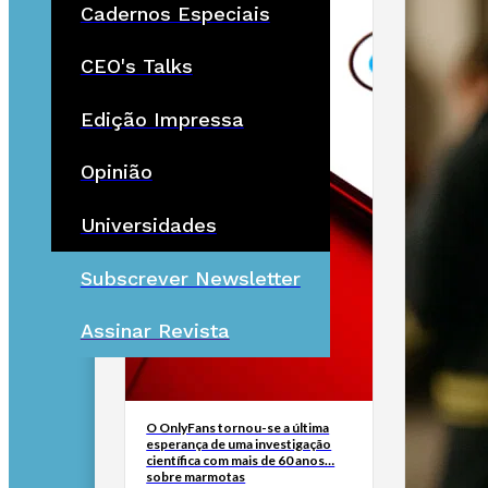
Cadernos Especiais
CEO's Talks
Edição Impressa
Opinião
Universidades
Subscrever Newsletter
Assinar Revista
O OnlyFans tornou-se a última
esperança de uma investigação
científica com mais de 60 anos…
sobre marmotas