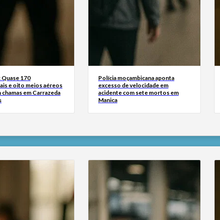
: Quase 170
Polícia moçambicana aponta
ais e oito meios aéreos
excesso de velocidade em
 chamas em Carrazeda
acidente com sete mortos em
s
Manica