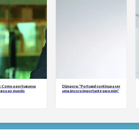
a: Como a portuguesa
Diáspora: “Portugal continua a ser
egou ao mundo
uma âncora importante para mim”