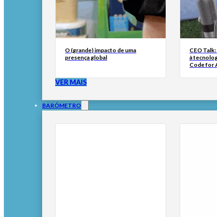
O (grande) impacto de uma
CEO Talk:
presença global
à tecnolog
Code for A
VER MAIS
BARÓMETRO