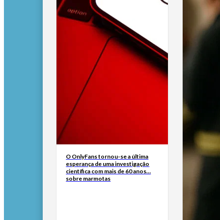
O OnlyFans tornou-se a última
esperança de uma investigação
científica com mais de 60 anos…
sobre marmotas