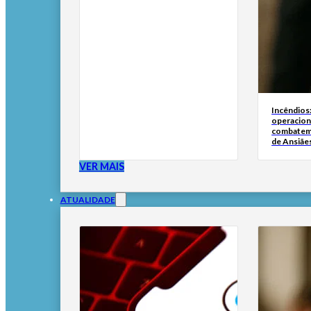
Incêndios
operacion
combatem
de Ansiãe
VER MAIS
ATUALIDADE