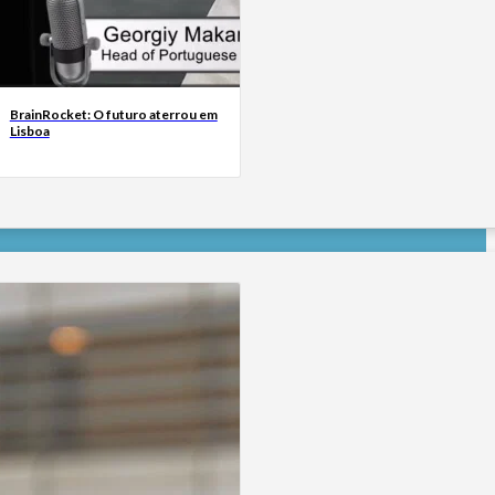
BrainRocket: O futuro aterrou em
Lisboa