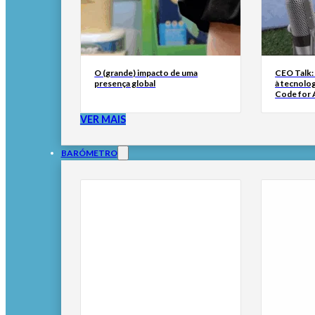
O (grande) impacto de uma
CEO Talk:
presença global
à tecnolog
Code for A
VER MAIS
BARÓMETRO