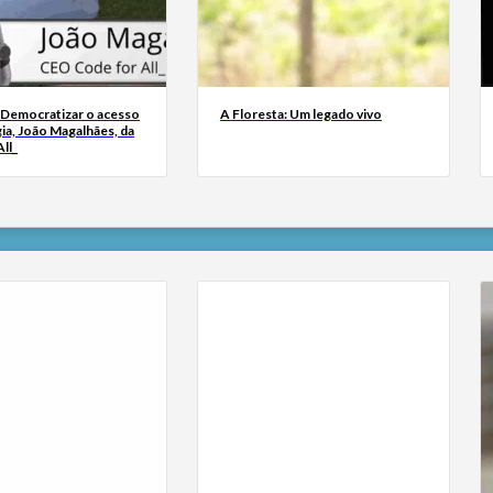
 Democratizar o acesso
A Floresta: Um legado vivo
ia, João Magalhães, da
ll_