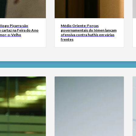
Diogo Piçarra são
Médio Oriente: Forças
 cartaz na Feira do Ano
governamentais do Iémen lançam
mor-o-Velho
ofensiva contra huthis em várias
frentes