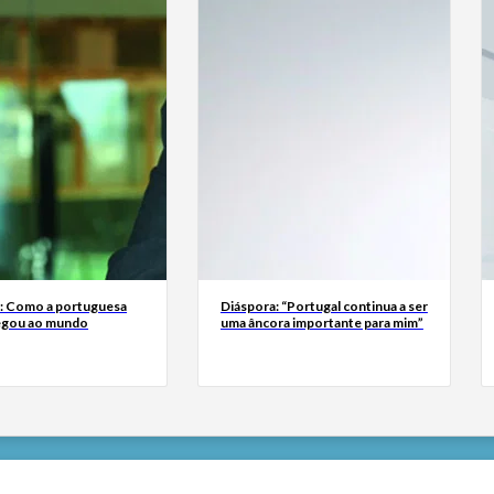
a: Como a portuguesa
Diáspora: “Portugal continua a ser
egou ao mundo
uma âncora importante para mim”