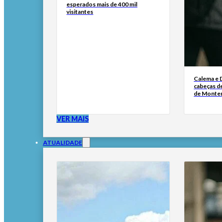
esperados mais de 400 mil
visitantes
Calema e 
cabeças de
de Monte
VER MAIS
ATUALIDADE