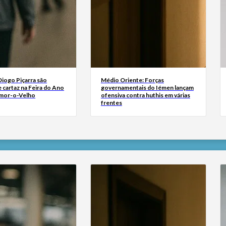
Diogo Piçarra são
Médio Oriente: Forças
 cartaz na Feira do Ano
governamentais do Iémen lançam
mor-o-Velho
ofensiva contra huthis em várias
frentes