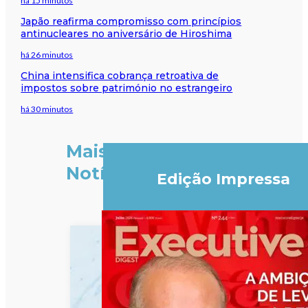
há 15 minutos
Japão reafirma compromisso com princípios
antinucleares no aniversário de Hiroshima
há 26 minutos
China intensifica cobrança retroativa de
impostos sobre património no estrangeiro
há 30 minutos
Mais
Notícias
Edição Impressa