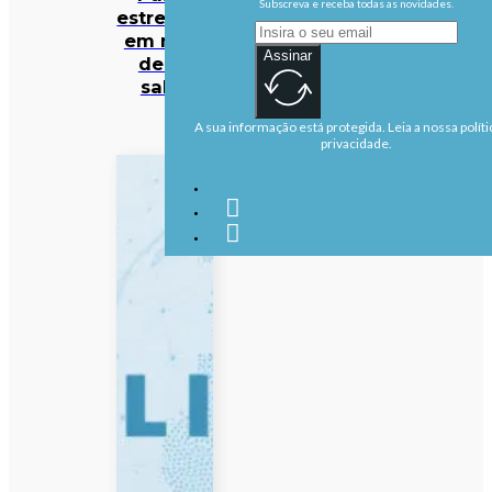
Subscreva e receba todas as novidades.
estreia-se
em mais
Assinar
de 50
salas
A sua informação está protegida. Leia a nossa políti
privacidade.