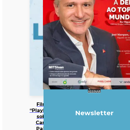
ASSINAR
Filme
“Playback”
Newsletter
sobre
Carlos
Paião