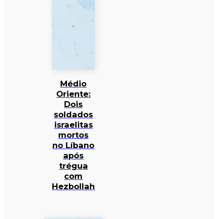
Médio
Oriente:
Dois
soldados
israelitas
mortos
no Líbano
após
trégua
com
Hezbollah