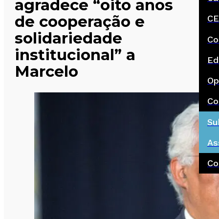
agradece “oito anos
de cooperação e
CE
solidariedade
Co
institucional” a
Ed
Marcelo
Op
Co
Su
As
Co