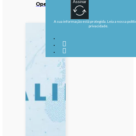
Assinar
OpenAI
A sua informação está protegida. Leia a nossa políti
privacidade.