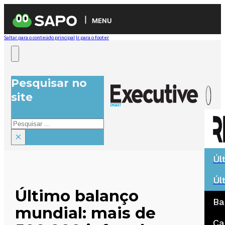
MENU
Saltar para o conteúdo principal
Ir para o footer
Pesquisar no
site
Pesquisar
×
Úl
Úl
Último balanço
Ba
mundial: mais de
Ca