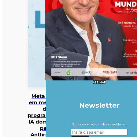
ASSINAR
Meta entra
em mercado
Newsletter
da
programação
IA dominado
Subscreva e receba todas as novidades.
pela
Anthropic e