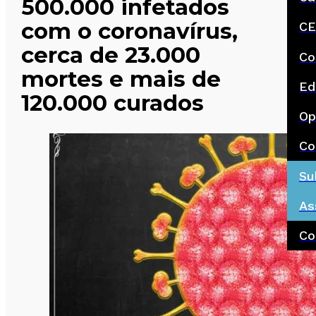
500.000 infetados
com o coronavírus,
CE
cerca de 23.000
Co
mortes e mais de
Ed
120.000 curados
Op
Co
Su
As
Co