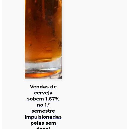
Vendas de
cerveja
sobem 1,67%
no 1.º
semestre
impulsionadas
pelas sem
ácool