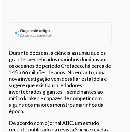
Ouça este artigo
Clique para reproduzir
Ouvir este artigo
Durante décadas, a ciência assumiu que os
grandes vertebrados marinhos dominavam
os oceanos do período Cretáceo, há cerca de
145 a 66 milhões de anos. No entanto, uma
nova investigação vem desafiar esta ideia e
sugere que existiam predadores
invertebrados gigantes – semelhantes ao
mítico kraken – capazes de competir com
alguns dos maiores monstros marinhos da
época.
De acordo com o jornal ABC, um estudo
recente publicado na revista
Science
revela a