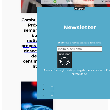
ASSINAR
Combustíveis?
Próxima
Newsletter
semana traz
boas
notícias…
Subscreva e receba todas as novidades.
preços podem
descer mais
Assinar
de 10
cêntimos por
litro
A sua informação está protegida. Leia a nossa políti
privacidade.