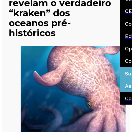
revelam o verdadeiro
“kraken” dos
CE
oceanos pré-
Co
históricos
Ed
Op
Co
Su
As
Co