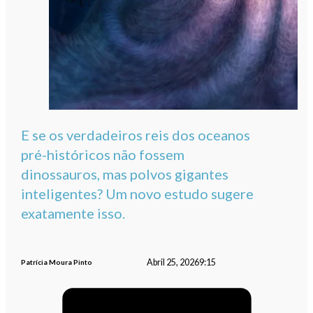
E se os verdadeiros reis dos oceanos
pré-históricos não fossem
dinossauros, mas polvos gigantes
inteligentes? Um novo estudo sugere
exatamente isso.
Abril 25, 2026
9:15
Patrícia Moura Pinto