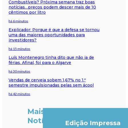
Combustíveis? Próxima semana traz boas
notícias…preços podem descer mais de 10
cêntimos por litro
há 6 minutos
Explicador: Porque é que a defesa se tornou
uma das maiores oportunidades para
investidores?
há 15 minutos
Luís Montenegro tinha dito que não ia de
férias. Afinal, foi para o Algarve
há 30 minutos
Vendas de cerveja sobem 1,67% no 1.º
semestre impulsionadas pelas sem ácool
há 42 minutos
Mais
Notícias
Edição Impressa