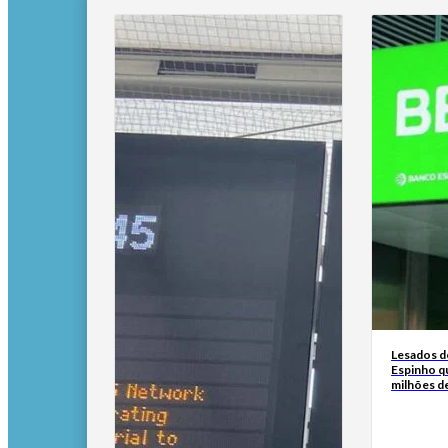
Lesados d
Espinho q
milhões d