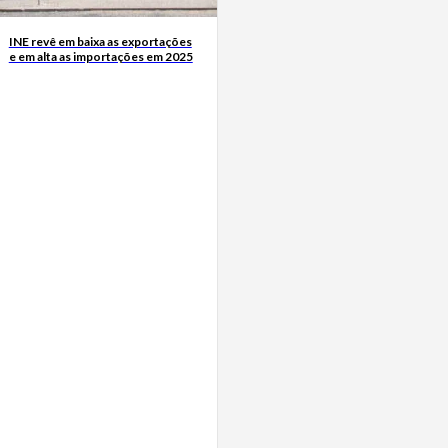
INE revê em baixa as exportações
e em alta as importações em 2025