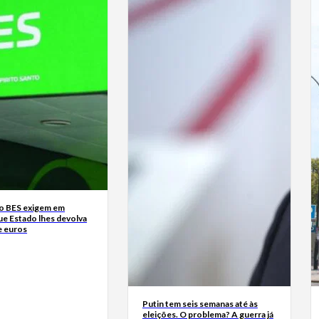
o BES exigem em
ue Estado lhes devolva
e euros
Putin tem seis semanas até às
eleições. O problema? A guerra já