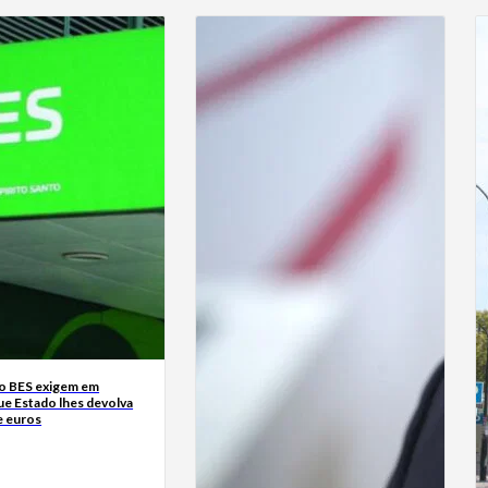
o BES exigem em
ue Estado lhes devolva
e euros