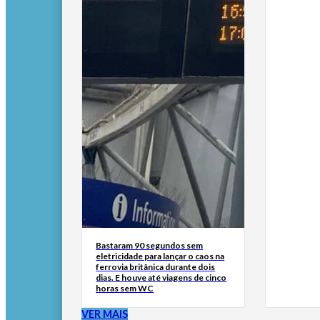
Bastaram 90 segundos sem
eletricidade para lançar o caos na
ferrovia britânica durante dois
dias. E houve até viagens de cinco
horas sem WC
VER MAIS