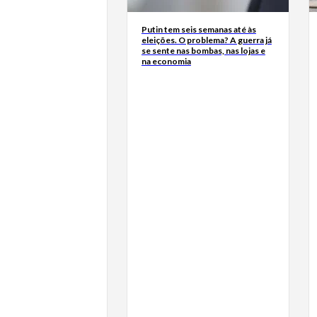
Putin tem seis semanas até às
eleições. O problema? A guerra já
se sente nas bombas, nas lojas e
na economia