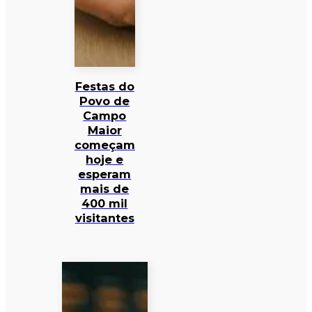
Festas do
Povo de
Campo
Maior
começam
hoje e
esperam
mais de
400 mil
visitantes