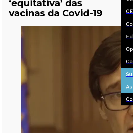
‘equitativa’ das
vacinas da Covid-19
CE
Co
Ed
Op
Co
Su
As
Co