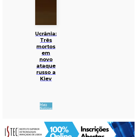
Ucrânia:
Três
mortos
em
novo
ataque
russo a
Kiev
Mais
Notícias