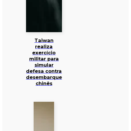
Taiwan
realiza
exercício
militar para
simular
defesa contra
desembarque
chinês