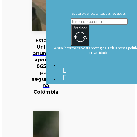
Subscreva e receba todas as novidades.
Assinar
Estados
Unidos
A sua informação está protegida. Leia a nossa políti
anunciam
privacidade.
apoio de
865 ME
para
segurança
na
Colômbia