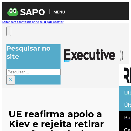
MENU
Saltar para o conteúdo principal
Ir para o footer
Pesquisar no
site
Pesquisar
×
Úl
Úl
UE reafirma apoio a
Ba
Kiev e rejeita retirar
Ca