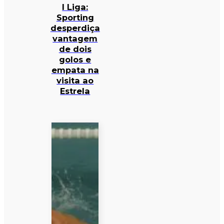
I Liga:
Sporting
desperdiça
vantagem
de dois
golos e
empata na
visita ao
Estrela