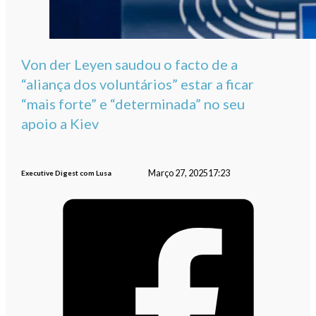
Von der Leyen saudou o facto de a
“aliança dos voluntários” estar a ficar
“mais forte” e “determinada” no seu
apoio a Kiev
Março 27, 2025
17:23
Executive Digest com Lusa