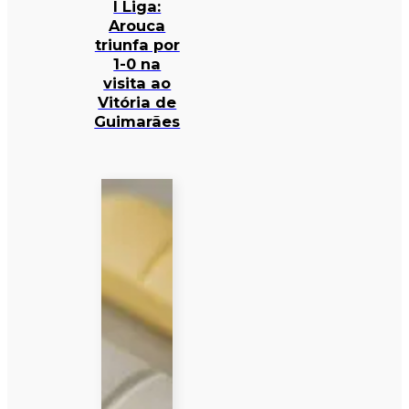
I Liga:
Arouca
triunfa por
1-0 na
visita ao
Vitória de
Guimarães