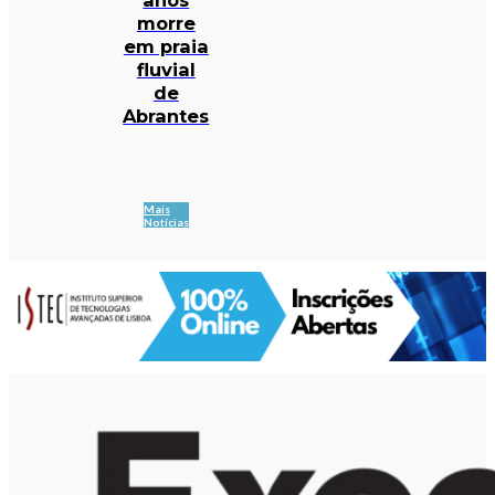
morre
em praia
fluvial
de
Abrantes
Mais
Notícias