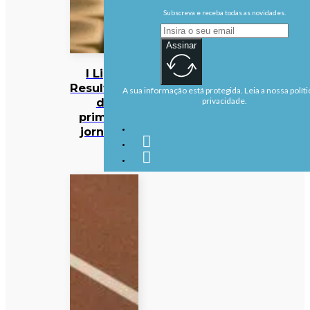
Subscreva e receba todas as novidades.
Assinar
I Liga:
Resultados
A sua informação está protegida. Leia a nossa políti
da
privacidade.
primeira
jornada