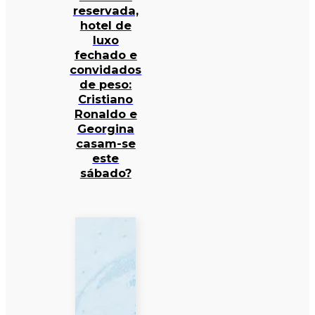
reservada,
hotel de
luxo
fechado e
convidados
de peso:
Cristiano
Ronaldo e
Georgina
casam-se
este
sábado?