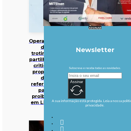
ASSINAR
Operadores
de
Newsletter
trotinetes
partilhadas
criticam
Subscreva e receba todas as novidades.
proposta
de
Assinar
referendo
para
proibição
A sua informação está protegida. Leia a nossa políti
em Lisboa
privacidade.