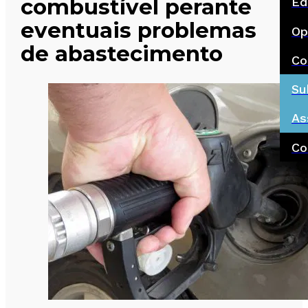
combustível perante
Ed
eventuais problemas
Op
de abastecimento
Co
Su
As
Co