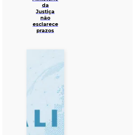
da
Justiça
não
esclarece
prazos