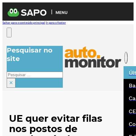
MENU
Saltar para o conteúdo principal
Ir para o footer
Pesquisar no
site
Úl
Pesquisar
×
Ba
Ca
CE
UE quer evitar filas
Co
nos postos de