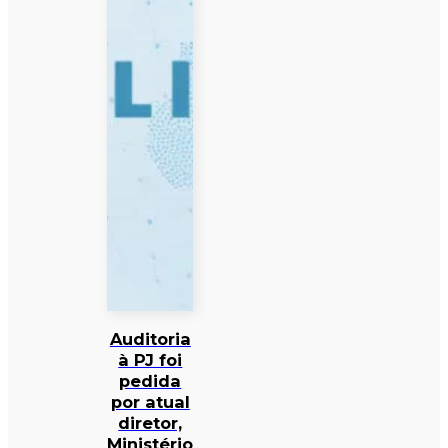
Auditoria
à PJ foi
pedida
por atual
diretor,
Ministério