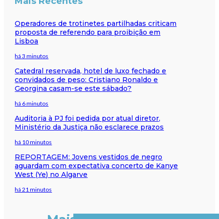
Mais Recentes
Operadores de trotinetes partilhadas criticam
proposta de referendo para proibição em
Lisboa
há 3 minutos
Catedral reservada, hotel de luxo fechado e
convidados de peso: Cristiano Ronaldo e
Georgina casam-se este sábado?
há 6 minutos
Auditoria à PJ foi pedida por atual diretor,
Ministério da Justiça não esclarece prazos
há 10 minutos
REPORTAGEM: Jovens vestidos de negro
aguardam com expectativa concerto de Kanye
West (Ye) no Algarve
há 21 minutos